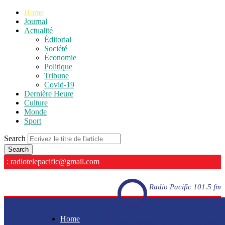
Home
Journal
Actualité
Éditorial
Société
Économie
Politique
Tribune
Covid-19
Dernière Heure
Culture
Monde
Sport
Search
: radiotelepacific@gmail.com
Radio Pacific 101.5 fm
Home
Radio Pacific 101.5 fm - En direct