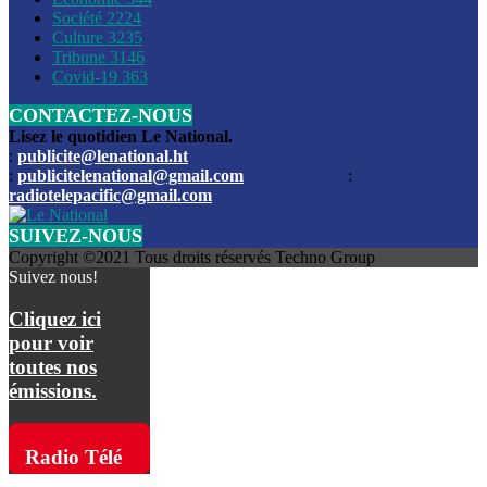
Société
2224
Culture
3235
Les funérailles du journaliste Jimmy Jean tué lors de l’atta
Tribune
3146
par les bandits
Covid-19
363
CONTACTEZ-NOUS
Des échanges de tirs entre les forces de l’ordre et des ban
signalés, mercredi
Lisez le quotidien Le National.
:
publicite@lenational.ht
:
publicitelenational@gmail.com
:
L’ancien directeur general de la police nationale d’Haiti, M
radiotelepacific@gmail.com
a été intronisé, mardi
SUIVEZ-NOUS
L’ex député Prophane Victor sous les verrous de la PNH. Il a
Copyright ©2021 Tous droits réservés Techno Group
dimanche par la DCPJ
Suivez nous!
Plus de 700 nouveaux policiers ont été gradués, vendredi, 
Cliquez ici
de Police nationale d’Haiti
pour voir
toutes nos
Le gouvernement américain a décidé de rembourser les fr
émissions.
dossier pour près de 100.000 migrants
La commission municipale de Pétion-Ville informe avoir pri
Radio Télé
mesures pour renforcer la sécurité