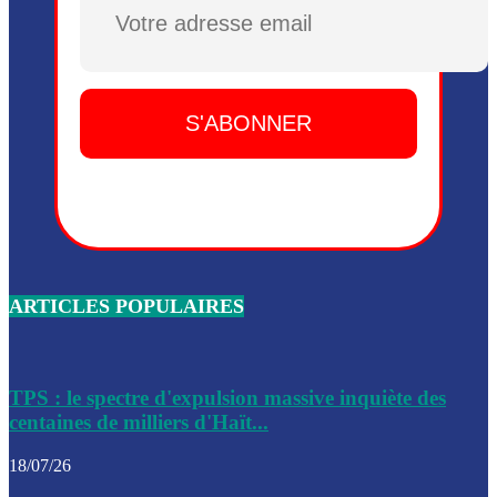
Plusieurs drones explosifs ont été largués dans la zone de 
Dieu, le mardi 2 juin.
Leslie Voltaire annonce la remise du pouvoir le 7 février, s
du 3 avril 2024
Médecins Sans Frontières (MSF) annonce la suspension de 
à Bel-Air
Nouveau Numéro d’Identification pour toute demande ou
renouvellement de passeport en Haïti
ARTICLES POPULAIRES
Le consul haïtien à Santiago démissionne, dénonçant les dif
migratoires des Haïtiens
Les forces de l’ordre ont lancé une vaste opération dans le
de Bel-Air et Bas-Delmas
TPS : le spectre d'expulsion massive inquiète des
centaines de milliers d'Haït...
Les forces de l’ordre ont réussi à neutraliser plusieurs ban
cadre d’une opération
18/07/26