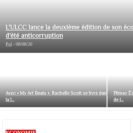
L’ULCC lance la deuxième édition de son éco
d’été anticorruption
Pol
-
08/08/26
Avec « My Art Beats »: Rachelle Scott se livre dans
Plimay Éd
la l...
de J...
ECONOMIE