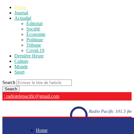
Home
Journal
Actualité
Éditorial
Société
Économie
Politique
Tribune
Covid-19
Dernière Heure
Culture
Monde
Sport
Search
: radiotelepacific@gmail.com
Radio Pacific 101.5 fm
Home
Radio Pacific 101.5 fm - En direct