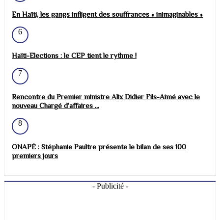
En Haïti, les gangs infligent des souffrances « inimaginables »
6
Haïti-Elections : le CEP tient le rythme !
7
Rencontre du Premier ministre Alix Didier Fils-Aimé avec le
nouveau Chargé d’affaires ...
8
ONAPÉ : Stéphanie Paultre présente le bilan de ses 100
premiers jours
- Publicité -