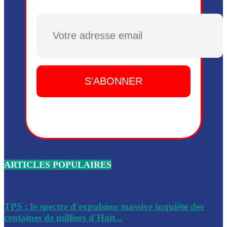
Plusieurs drones explosifs ont été largués dans la zone de 
Dieu, le mardi 2 juin.
Plusieurs drones explosifs ont été largués dans la zone de 
Dieu, le mardi 2 juin.
Leslie Voltaire annonce la remise du pouvoir le 7 février, s
du 3 avril 2024
Médecins Sans Frontières (MSF) annonce la suspension de 
à Bel-Air
Nouveau Numéro d’Identification pour toute demande ou
renouvellement de passeport en Haïti
ARTICLES POPULAIRES
Le consul haïtien à Santiago démissionne, dénonçant les dif
migratoires des Haïtiens
Les forces de l’ordre ont lancé une vaste opération dans le
de Bel-Air et Bas-Delmas
TPS : le spectre d'expulsion massive inquiète des
centaines de milliers d'Haït...