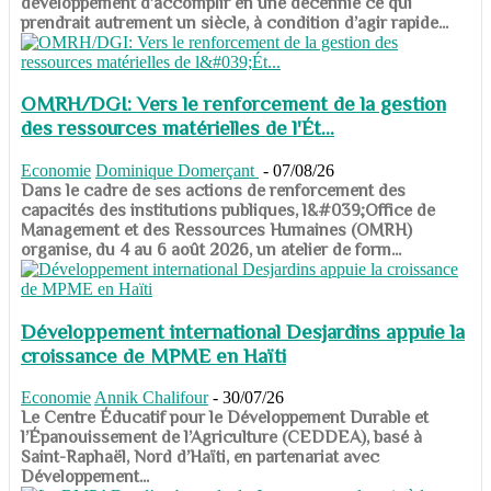
développement d’accomplir en une décennie ce qui
prendrait autrement un siècle, à condition d’agir rapide...
OMRH/DGI: Vers le renforcement de la gestion
des ressources matérielles de l'Ét...
Economie
Dominique Domerçant
-
07/08/26
Dans le cadre de ses actions de renforcement des
capacités des institutions publiques, l&#039;Office de
Management et des Ressources Humaines (OMRH)
organise, du 4 au 6 août 2026, un atelier de form...
Développement international Desjardins appuie la
croissance de MPME en Haïti
Economie
Annik Chalifour
-
30/07/26
​​​​​​​Le Centre Éducatif pour le Développement Durable et
l’Épanouissement de l’Agriculture (CEDDEA), basé à
Saint-Raphaël, Nord d’Haïti, en partenariat avec
Développement...