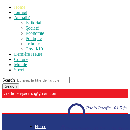
Home
Journal
Actualité
Éditorial
Société
Économie
Politique
Tribune
Covid-19
Dernière Heure
Culture
Monde
Sport
Search
: radiotelepacific@gmail.com
Radio Pacific 101.5 fm
Home
Radio Pacific 101.5 fm - En direct