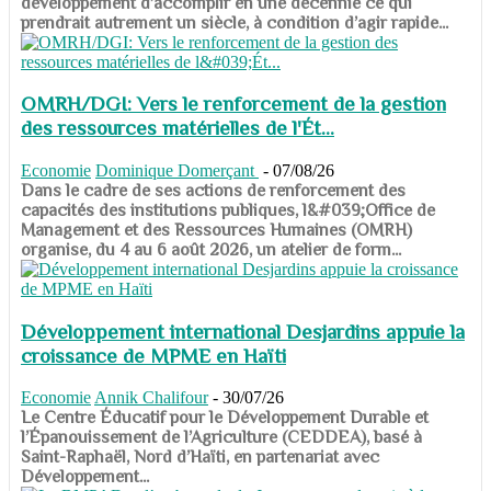
développement d’accomplir en une décennie ce qui
prendrait autrement un siècle, à condition d’agir rapide...
OMRH/DGI: Vers le renforcement de la gestion
des ressources matérielles de l'Ét...
Economie
Dominique Domerçant
-
07/08/26
Dans le cadre de ses actions de renforcement des
capacités des institutions publiques, l&#039;Office de
Management et des Ressources Humaines (OMRH)
organise, du 4 au 6 août 2026, un atelier de form...
Développement international Desjardins appuie la
croissance de MPME en Haïti
Economie
Annik Chalifour
-
30/07/26
​​​​​​​Le Centre Éducatif pour le Développement Durable et
l’Épanouissement de l’Agriculture (CEDDEA), basé à
Saint-Raphaël, Nord d’Haïti, en partenariat avec
Développement...