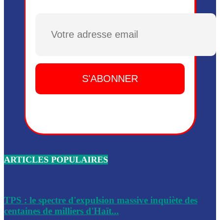
Plusieurs drones explosifs ont été largués dans la zone de 
Dieu, le mardi 2 juin.
Plusieurs drones explosifs ont été largués dans la zone de 
Dieu, le mardi 2 juin.
Leslie Voltaire annonce la remise du pouvoir le 7 février, s
du 3 avril 2024
Médecins Sans Frontières (MSF) annonce la suspension de 
à Bel-Air
Nouveau Numéro d’Identification pour toute demande ou
renouvellement de passeport en Haïti
ARTICLES POPULAIRES
Le consul haïtien à Santiago démissionne, dénonçant les dif
migratoires des Haïtiens
Les forces de l’ordre ont lancé une vaste opération dans le
de Bel-Air et Bas-Delmas
TPS : le spectre d'expulsion massive inquiète des
centaines de milliers d'Haït...