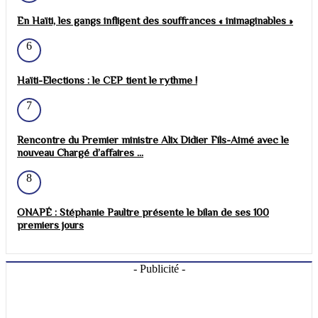
En Haïti, les gangs infligent des souffrances « inimaginables »
6
Haïti-Elections : le CEP tient le rythme !
7
Rencontre du Premier ministre Alix Didier Fils-Aimé avec le
nouveau Chargé d’affaires ...
8
ONAPÉ : Stéphanie Paultre présente le bilan de ses 100
premiers jours
- Publicité -