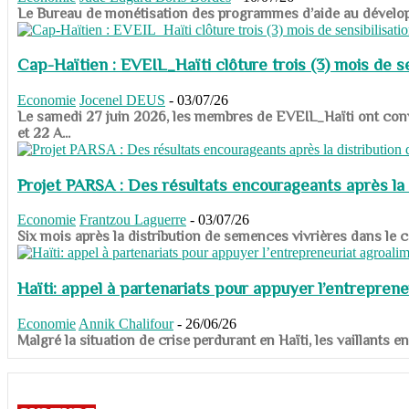
​​​​​​​Le Bureau de monétisation des programmes d’aide au dévelo
Cap-Haïtien : EVEIL_Haïti clôture trois (3) mois de sen
Economie
Jocenel DEUS
-
03/07/26
Le samedi 27 juin 2026, les membres de EVEIL_Haïti ont convié
et 22 A...
Projet PARSA : Des résultats encourageants après la 
Economie
Frantzou Laguerre
-
03/07/26
​​​​​​​Six mois après la distribution de semences vivrières dans 
Haïti: appel à partenariats pour appuyer l’entreprene
Economie
Annik Chalifour
-
26/06/26
​​​​​​​Malgré la situation de crise perdurant en Haïti, les vailla