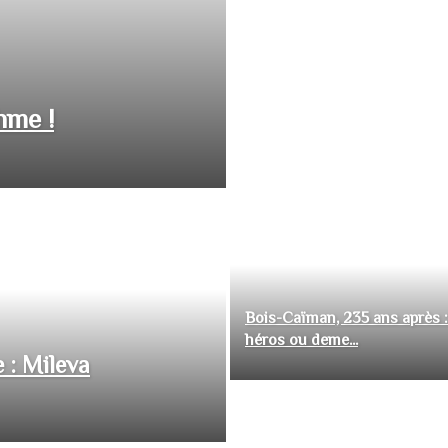
hme !
Bois-Caïman, 235 ans après :
héros ou deme...
 : Mileva