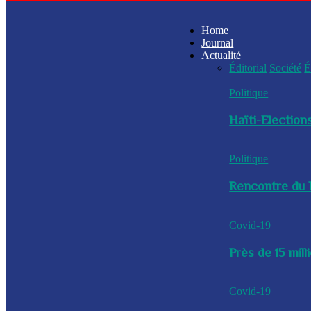
Home
Journal
Actualité
Éditorial
Société
É
Politique
Haïti-Elections
Politique
Rencontre du P
Covid-19
Près de 15 mil
Covid-19