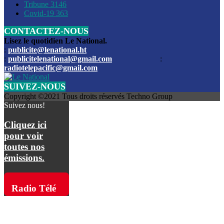
Les funérailles du journaliste Jimmy Jean tué lors de l’atta
Tribune
3146
par les bandits
Covid-19
363
CONTACTEZ-NOUS
Des échanges de tirs entre les forces de l’ordre et des ban
signalés, mercredi
Lisez le quotidien Le National.
:
publicite@lenational.ht
:
publicitelenational@gmail.com
:
L’ancien directeur general de la police nationale d’Haiti, M
radiotelepacific@gmail.com
a été intronisé, mardi
SUIVEZ-NOUS
L’ex député Prophane Victor sous les verrous de la PNH. Il a
Copyright ©2021 Tous droits réservés Techno Group
dimanche par la DCPJ
Suivez nous!
Plus de 700 nouveaux policiers ont été gradués, vendredi, 
Cliquez ici
de Police nationale d’Haiti
pour voir
toutes nos
Le gouvernement américain a décidé de rembourser les fr
émissions.
dossier pour près de 100.000 migrants
La commission municipale de Pétion-Ville informe avoir pri
Radio Télé
mesures pour renforcer la sécurité
Pacific sur
L’Administration fédérale de l’Aviation (FAA) a atténué l’int
vols vers Haïti