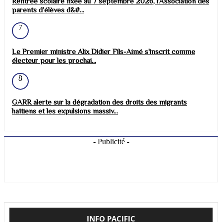
Rentrée scolaire fixée au 7 septembre 2026, l’Association des
parents d’élèves d&#...
7
Le Premier ministre Alix Didier Fils-Aimé s'inscrit comme
électeur pour les prochai...
8
GARR alerte sur la dégradation des droits des migrants
haïtiens et les expulsions massiv...
- Publicité -
INFO PACIFIC