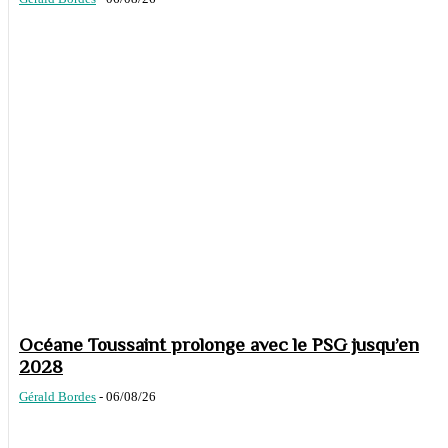
Océane Toussaint prolonge avec le PSG jusqu’en
2028
Gérald Bordes
-
06/08/26