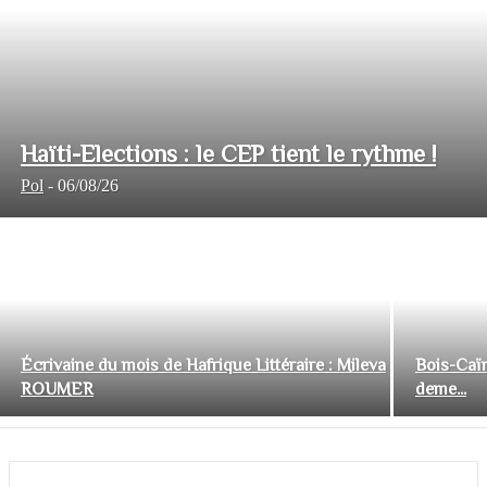
Haïti-Elections : le CEP tient le rythme !
Pol
-
06/08/26
Écrivaine du mois de Hafrique Littéraire : Mileva
Bois-Caïm
ROUMER
deme...