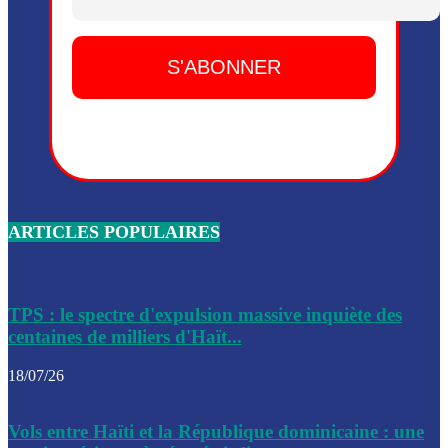
Dieu, le mardi 2 juin.
Leslie Voltaire annonce la remise du pouvoir le 7 février, s
du 3 avril 2024
Médecins Sans Frontières (MSF) annonce la suspension de 
à Bel-Air
Nouveau Numéro d’Identification pour toute demande ou
renouvellement de passeport en Haïti
ARTICLES POPULAIRES
Le consul haïtien à Santiago démissionne, dénonçant les dif
migratoires des Haïtiens
Les forces de l’ordre ont lancé une vaste opération dans le
de Bel-Air et Bas-Delmas
TPS : le spectre d'expulsion massive inquiète des
centaines de milliers d'Haït...
Les forces de l’ordre ont réussi à neutraliser plusieurs ban
cadre d’une opération
18/07/26
Le CEP a publié mardi le nouveau calendrier électoral pour
Vols entre Haïti et la République dominicaine : une
l’organisation des élections dans le pays