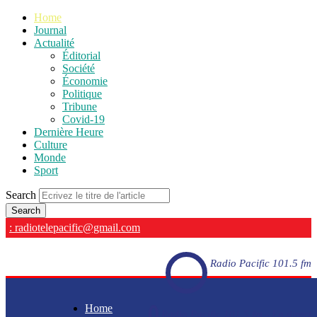
Home
Journal
Actualité
Éditorial
Société
Économie
Politique
Tribune
Covid-19
Dernière Heure
Culture
Monde
Sport
Search
: radiotelepacific@gmail.com
Radio Pacific 101.5 fm
Home
Radio Pacific 101.5 fm - En direct