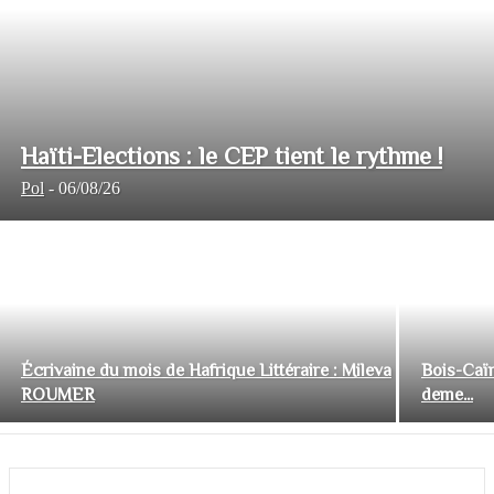
Haïti-Elections : le CEP tient le rythme !
Pol
-
06/08/26
Écrivaine du mois de Hafrique Littéraire : Mileva
Bois-Caïm
ROUMER
deme...