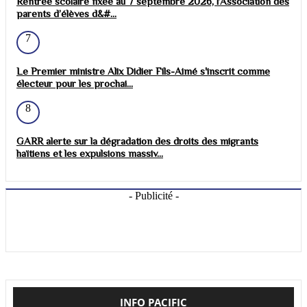
Rentrée scolaire fixée au 7 septembre 2026, l’Association des
parents d’élèves d&#...
7
Le Premier ministre Alix Didier Fils-Aimé s'inscrit comme
électeur pour les prochai...
8
GARR alerte sur la dégradation des droits des migrants
haïtiens et les expulsions massiv...
- Publicité -
INFO PACIFIC