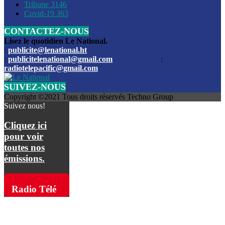
Les funérailles du journaliste Jimmy Jean tué lors de l’atta
Tribune
3146
par les bandits
Covid-19
363
CONTACTEZ-NOUS
Des échanges de tirs entre les forces de l’ordre et des ban
signalés, mercredi
Lisez le quotidien Le National.
:
publicite@lenational.ht
:
publicitelenational@gmail.com
:
L’ancien directeur general de la police nationale d’Haiti, M
radiotelepacific@gmail.com
a été intronisé, mardi
SUIVEZ-NOUS
L’ex député Prophane Victor sous les verrous de la PNH. Il a
Copyright ©2021 Tous droits réservés Techno Group
dimanche par la DCPJ
Suivez nous!
Plus de 700 nouveaux policiers ont été gradués, vendredi, 
Cliquez ici
de Police nationale d’Haiti
pour voir
toutes nos
Le gouvernement américain a décidé de rembourser les fr
émissions.
dossier pour près de 100.000 migrants
La commission municipale de Pétion-Ville informe avoir pri
Radio Télé
mesures pour renforcer la sécurité
Pacific sur
L’Administration fédérale de l’Aviation (FAA) a atténué l’int
vols vers Haïti