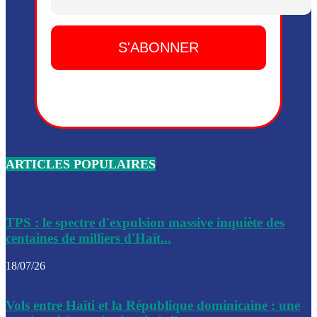
Dieu, le mardi 2 juin.
Leslie Voltaire annonce la remise du pouvoir le 7 février, s
du 3 avril 2024
Médecins Sans Frontières (MSF) annonce la suspension de 
à Bel-Air
Nouveau Numéro d’Identification pour toute demande ou
renouvellement de passeport en Haïti
ARTICLES POPULAIRES
Le consul haïtien à Santiago démissionne, dénonçant les dif
migratoires des Haïtiens
Les forces de l’ordre ont lancé une vaste opération dans le
de Bel-Air et Bas-Delmas
TPS : le spectre d'expulsion massive inquiète des
centaines de milliers d'Haït...
Les forces de l’ordre ont réussi à neutraliser plusieurs ban
cadre d’une opération
18/07/26
Le CEP a publié mardi le nouveau calendrier électoral pour
Vols entre Haïti et la République dominicaine : une
l’organisation des élections dans le pays