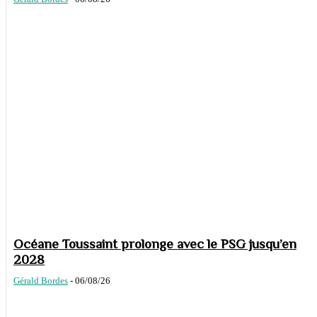
Océane Toussaint prolonge avec le PSG jusqu’en
2028
Gérald Bordes
-
06/08/26