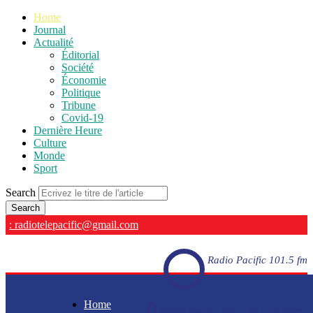
Home
Journal
Actualité
Éditorial
Société
Économie
Politique
Tribune
Covid-19
Dernière Heure
Culture
Monde
Sport
Search
: radiotelepacific@gmail.com
Radio Pacific 101.5 fm
Home
Radio Pacific 101.5 fm - En direct