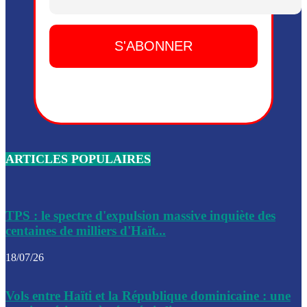
Dieu, le mardi 2 juin.
Leslie Voltaire annonce la remise du pouvoir le 7 février, s
du 3 avril 2024
Médecins Sans Frontières (MSF) annonce la suspension de 
à Bel-Air
Nouveau Numéro d’Identification pour toute demande ou
renouvellement de passeport en Haïti
ARTICLES POPULAIRES
Le consul haïtien à Santiago démissionne, dénonçant les dif
migratoires des Haïtiens
Les forces de l’ordre ont lancé une vaste opération dans le
de Bel-Air et Bas-Delmas
TPS : le spectre d'expulsion massive inquiète des
centaines de milliers d'Haït...
Les forces de l’ordre ont réussi à neutraliser plusieurs ban
cadre d’une opération
18/07/26
Le CEP a publié mardi le nouveau calendrier électoral pour
Vols entre Haïti et la République dominicaine : une
l’organisation des élections dans le pays