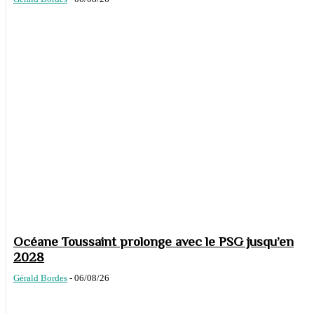
Océane Toussaint prolonge avec le PSG jusqu’en
2028
Gérald Bordes
-
06/08/26