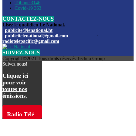
Les funérailles du journaliste Jimmy Jean tué lors de l’atta
Tribune
3146
par les bandits
Covid-19
363
CONTACTEZ-NOUS
Des échanges de tirs entre les forces de l’ordre et des ban
signalés, mercredi
Lisez le quotidien Le National.
:
publicite@lenational.ht
:
publicitelenational@gmail.com
:
L’ancien directeur general de la police nationale d’Haiti, M
radiotelepacific@gmail.com
a été intronisé, mardi
SUIVEZ-NOUS
L’ex député Prophane Victor sous les verrous de la PNH. Il a
Copyright ©2021 Tous droits réservés Techno Group
dimanche par la DCPJ
Suivez nous!
Plus de 700 nouveaux policiers ont été gradués, vendredi, 
Cliquez ici
de Police nationale d’Haiti
pour voir
toutes nos
Le gouvernement américain a décidé de rembourser les fr
émissions.
dossier pour près de 100.000 migrants
La commission municipale de Pétion-Ville informe avoir pri
Radio Télé
mesures pour renforcer la sécurité
Pacific sur
L’Administration fédérale de l’Aviation (FAA) a atténué l’int
vols vers Haïti