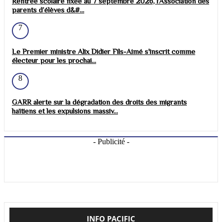
Rentrée scolaire fixée au 7 septembre 2026, l’Association des
parents d’élèves d&#...
7
Le Premier ministre Alix Didier Fils-Aimé s'inscrit comme
électeur pour les prochai...
8
GARR alerte sur la dégradation des droits des migrants
haïtiens et les expulsions massiv...
- Publicité -
INFO PACIFIC