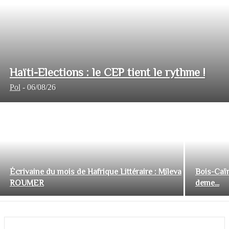
Haïti-Elections : le CEP tient le rythme !
Pol
-
06/08/26
Écrivaine du mois de Hafrique Littéraire : Mileva
Bois-Caïm
ROUMER
deme...