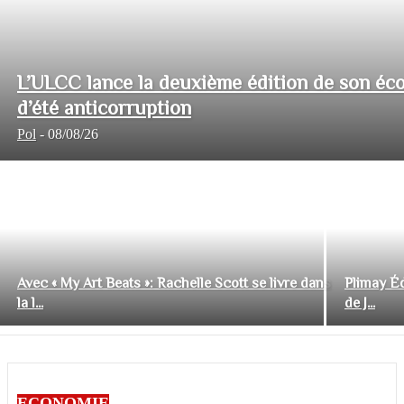
L’ULCC lance la deuxième édition de son éco
d’été anticorruption
Pol
-
08/08/26
Avec « My Art Beats »: Rachelle Scott se livre dans
Plimay Éd
la l...
de J...
ECONOMIE