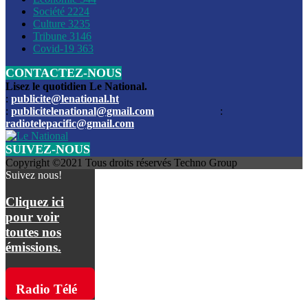
Société
2224
Culture
3235
Les funérailles du journaliste Jimmy Jean tué lors de l’atta
Tribune
3146
par les bandits
Covid-19
363
CONTACTEZ-NOUS
Des échanges de tirs entre les forces de l’ordre et des ban
signalés, mercredi
Lisez le quotidien Le National.
:
publicite@lenational.ht
:
publicitelenational@gmail.com
:
L’ancien directeur general de la police nationale d’Haiti, M
radiotelepacific@gmail.com
a été intronisé, mardi
SUIVEZ-NOUS
L’ex député Prophane Victor sous les verrous de la PNH. Il a
Copyright ©2021 Tous droits réservés Techno Group
dimanche par la DCPJ
Suivez nous!
Plus de 700 nouveaux policiers ont été gradués, vendredi, 
Cliquez ici
de Police nationale d’Haiti
pour voir
toutes nos
Le gouvernement américain a décidé de rembourser les fr
émissions.
dossier pour près de 100.000 migrants
La commission municipale de Pétion-Ville informe avoir pri
Radio Télé
mesures pour renforcer la sécurité