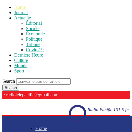
Home
Journal
Actualité
Éditorial
Société
Économie
Politique
Tribune
Covid-19
Dernière Heure
Culture
Monde
Sport
Search
: radiotelepacific@gmail.com
Radio Pacific 101.5 fm
Home
Radio Pacific 101.5 fm - En direct