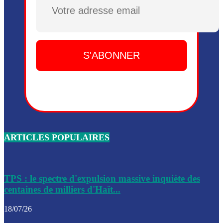
Plusieurs drones explosifs ont été largués dans la zone de 
Dieu, le mardi 2 juin.
Leslie Voltaire annonce la remise du pouvoir le 7 février, s
du 3 avril 2024
Médecins Sans Frontières (MSF) annonce la suspension de 
à Bel-Air
Nouveau Numéro d’Identification pour toute demande ou
renouvellement de passeport en Haïti
ARTICLES POPULAIRES
Le consul haïtien à Santiago démissionne, dénonçant les dif
migratoires des Haïtiens
Les forces de l’ordre ont lancé une vaste opération dans le
de Bel-Air et Bas-Delmas
TPS : le spectre d'expulsion massive inquiète des
centaines de milliers d'Haït...
Les forces de l’ordre ont réussi à neutraliser plusieurs ban
cadre d’une opération
18/07/26