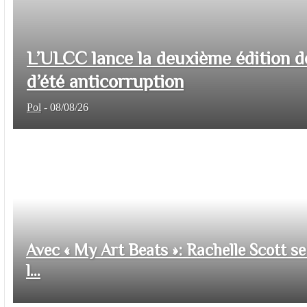
L’ULCC lance la deuxième édition d
d’été anticorruption
Pol
-
08/08/26
Avec « My Art Beats »: Rachelle Scott se 
l...