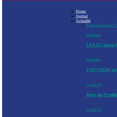
Home
Journal
Actualité
Éditorial
Société
É
Politique
L’ULCC lance l
Politique
L’OCCEDH sensi
Covid-19
Près de 15 mil
Covid-19