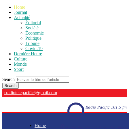
Home
Journal
Actualité
Éditorial
Société
Économie
Politique
Tribune
Covid-19
Dernière Heure
Culture
Monde
Sport
Search
: radiotelepacific@gmail.com
Radio Pacific 101.5 fm
Home
Radio Pacific 101.5 fm - En direct