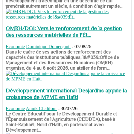
développement d’accomplir en une décennie ce qui
prendrait autrement un siècle, à condition d’agir rapide...
OMRH/DGI: Vers le renforcement de la gestion
des ressources matérielles de l'Ét...
Economie
Dominique Domerçant
-
07/08/26
Dans le cadre de ses actions de renforcement des
capacités des institutions publiques, l&#039;Office de
Management et des Ressources Humaines (OMRH)
organise, du 4 au 6 août 2026, un atelier de form...
Développement international Desjardins appuie la
croissance de MPME en Haïti
Economie
Annik Chalifour
-
30/07/26
​​​​​​​Le Centre Éducatif pour le Développement Durable et
l’Épanouissement de l’Agriculture (CEDDEA), basé à
Saint-Raphaël, Nord d’Haïti, en partenariat avec
Développement...