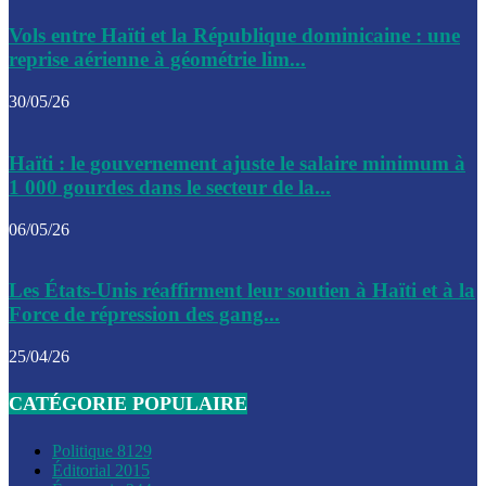
Le CEP a publié mardi le nouveau calendrier électoral pour
Vols entre Haïti et la République dominicaine : une
l’organisation des élections dans le pays
reprise aérienne à géométrie lim...
La DGI promet une solution aux problèmes d’immatriculatio
30/05/26
Gustavo Petro : Un appel à la solidarité entre Haïti et la C
Haïti : le gouvernement ajuste le salaire minimum à
des solutions communes
1 000 gourdes dans le secteur de la...
Le CPT envisage de moderniser l’aéroport du Cap-Haitien 
06/05/26
construire un autre aéroport
Le président colombien, Gustavo Petro, a visité la ville de 
Les États-Unis réaffirment leur soutien à Haïti et à la
mercredi
Force de répression des gang...
Le conseiller-président, Fritz Alphonse Jean, plaide pour l’
25/04/26
aide de 200M$ pour Haïti
CATÉGORIE POPULAIRE
Jour J – 2, des délégations commencent à arriver à Jacmel 
conseil des ministres
Politique
8129
Éditorial
2015
Le gouvernement a inauguré ce vendredi le port commercia