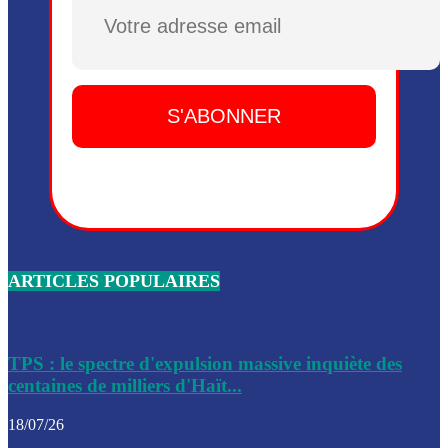
Dieu, le mardi 2 juin.
Plusieurs drones explosifs ont été largués dans la zone de 
Dieu, le mardi 2 juin.
Leslie Voltaire annonce la remise du pouvoir le 7 février, s
du 3 avril 2024
Médecins Sans Frontières (MSF) annonce la suspension de 
à Bel-Air
Nouveau Numéro d’Identification pour toute demande ou
renouvellement de passeport en Haïti
ARTICLES POPULAIRES
Le consul haïtien à Santiago démissionne, dénonçant les dif
migratoires des Haïtiens
Les forces de l’ordre ont lancé une vaste opération dans le
de Bel-Air et Bas-Delmas
TPS : le spectre d'expulsion massive inquiète des
centaines de milliers d'Haït...
Les forces de l’ordre ont réussi à neutraliser plusieurs ban
cadre d’une opération
18/07/26