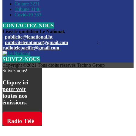
Culture
3231
Les funérailles du journaliste Jimmy Jean tué lors de l’atta
Tribune
3146
par les bandits
Covid-19
363
CONTACTEZ-NOUS
Des échanges de tirs entre les forces de l’ordre et des ban
signalés, mercredi
Lisez le quotidien Le National.
:
publicite@lenational.ht
:
publicitelenational@gmail.com
:
L’ancien directeur general de la police nationale d’Haiti, M
radiotelepacific@gmail.com
a été intronisé, mardi
SUIVEZ-NOUS
L’ex député Prophane Victor sous les verrous de la PNH. Il a
Copyright ©2021 Tous droits réservés Techno Group
dimanche par la DCPJ
Suivez nous!
Plus de 700 nouveaux policiers ont été gradués, vendredi, 
Cliquez ici
de Police nationale d’Haiti
pour voir
toutes nos
Le gouvernement américain a décidé de rembourser les fr
émissions.
dossier pour près de 100.000 migrants
La commission municipale de Pétion-Ville informe avoir pri
Radio Télé
mesures pour renforcer la sécurité
Pacific sur
L’Administration fédérale de l’Aviation (FAA) a atténué l’int