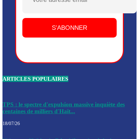
Plusieurs drones explosifs ont été largués dans la zone de 
Dieu, le mardi 2 juin.
Leslie Voltaire annonce la remise du pouvoir le 7 février, s
du 3 avril 2024
Médecins Sans Frontières (MSF) annonce la suspension de 
à Bel-Air
Nouveau Numéro d’Identification pour toute demande ou
renouvellement de passeport en Haïti
ARTICLES POPULAIRES
Le consul haïtien à Santiago démissionne, dénonçant les dif
migratoires des Haïtiens
Les forces de l’ordre ont lancé une vaste opération dans le
de Bel-Air et Bas-Delmas
TPS : le spectre d'expulsion massive inquiète des
centaines de milliers d'Haït...
Les forces de l’ordre ont réussi à neutraliser plusieurs ban
cadre d’une opération
18/07/26
Le CEP a publié mardi le nouveau calendrier électoral pour