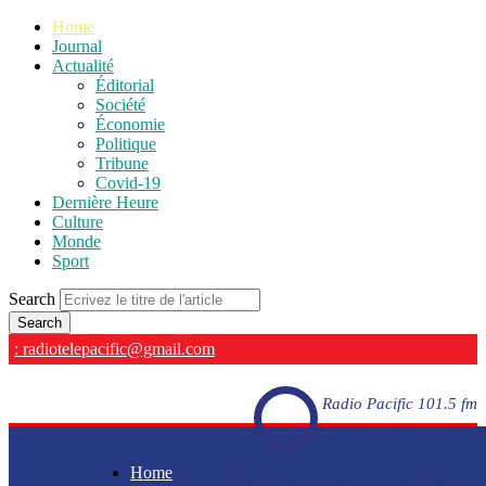
Home
Journal
Actualité
Éditorial
Société
Économie
Politique
Tribune
Covid-19
Dernière Heure
Culture
Monde
Sport
Search
: radiotelepacific@gmail.com
Radio Pacific 101.5 fm
Home
Radio Pacific 101.5 fm - En direct