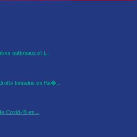
res nationaux et i...
droits humains en Ha�...
e Covid-19 en ...