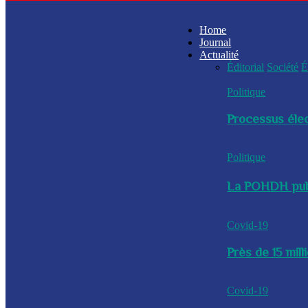
Home
Journal
Actualité
Éditorial
Société
É
Politique
Processus élec
Politique
La POHDH publi
Covid-19
Près de 15 mil
Covid-19