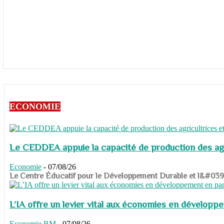
ECONOMIE
Le CEDDEA appuie la capacité de production des agri
Economie
-
07/08/26
​​​​​​​Le Centre Éducatif pour le Développement Durable et l&#
L’IA offre un levier vital aux économies en dévelop
Economie
BM
-
07/08/26