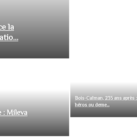
ce la
tio...
Bois-Caïman, 235 ans après :
héros ou deme...
 : Mileva