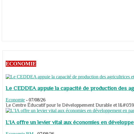
ECONOMIE
Le CEDDEA appuie la capacité de production des agri
Economie
-
07/08/26
​​​​​​​Le Centre Éducatif pour le Développement Durable et l&#
L’IA offre un levier vital aux économies en dévelop
Economie
BM
-
07/08/26