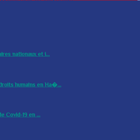
res nationaux et i...
droits humains en Ha�...
e Covid-19 en ...