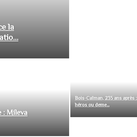
ce la
tio...
Bois-Caïman, 235 ans après :
héros ou deme...
 : Mileva