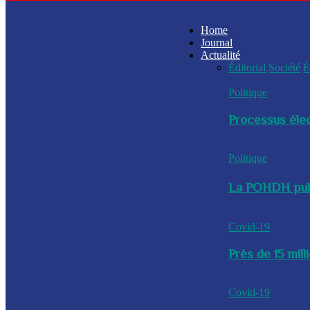
Home
Journal
Actualité
Éditorial
Société
É
Politique
Processus élec
Politique
La POHDH publi
Covid-19
Près de 15 mil
Covid-19