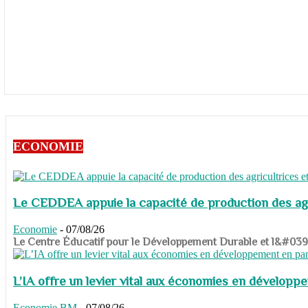
ECONOMIE
Le CEDDEA appuie la capacité de production des agri
Economie
-
07/08/26
​​​​​​​Le Centre Éducatif pour le Développement Durable et l&#
L’IA offre un levier vital aux économies en dévelop
Economie
BM
-
07/08/26