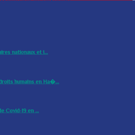
res nationaux et i...
droits humains en Ha�...
e Covid-19 en ...