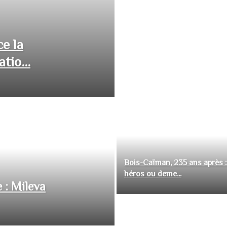
ce la
tio...
Bois-Caïman, 235 ans après :
héros ou deme...
 : Mileva