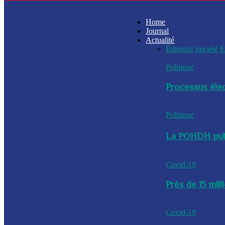
Home
Journal
Actualité
Éditorial
Société
É
Politique
Processus élec
Politique
La POHDH publi
Covid-19
Près de 15 mil
Covid-19