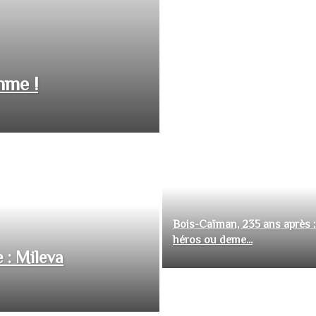
hme !
Bois-Caïman, 235 ans après :
héros ou deme...
 : Mileva