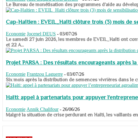
​​​​​​​Le Bureau de monétisation des programmes d’aide au dévelo
Cap-Haïtien : EVEIL_Haïti clôture trois (3) mois de sen
Economie
Jocenel DEUS
-
03/07/26
Le samedi 27 juin 2026, les membres de EVEIL_Haïti ont convié
et 22 A...
Projet PARSA : Des résultats encourageants après la 
Economie
Frantzou Laguerre
-
03/07/26
​​​​​​​Six mois après la distribution de semences vivrières dans 
Haïti: appel à partenariats pour appuyer l’entreprene
Economie
Annik Chalifour
-
26/06/26
​​​​​​​Malgré la situation de crise perdurant en Haïti, les vailla