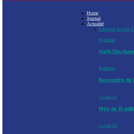
Home
Journal
Actualité
Éditorial
Société
É
Politique
Haïti-Elections
Politique
Rencontre du P
Covid-19
Près de 15 mil
Covid-19