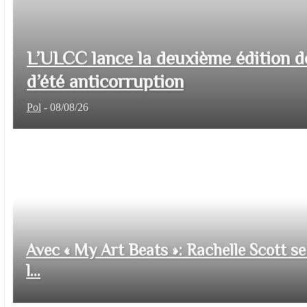
L’ULCC lance la deuxième édition d
d’été anticorruption
Pol
-
08/08/26
Avec « My Art Beats »: Rachelle Scott se 
l...