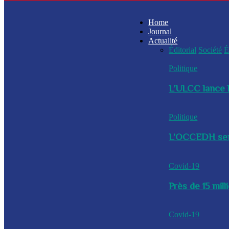
Home
Journal
Actualité
Éditorial
Société
É
Politique
L’ULCC lance l
Politique
L’OCCEDH sensi
Covid-19
Près de 15 mil
Covid-19