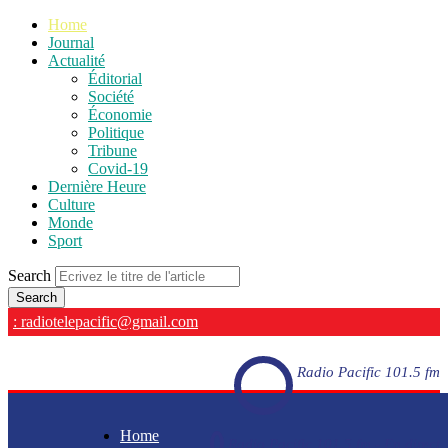
Home
Journal
Actualité
Éditorial
Société
Économie
Politique
Tribune
Covid-19
Dernière Heure
Culture
Monde
Sport
Search
: radiotelepacific@gmail.com
Radio Pacific 101.5 fm
Home
Radio Pacific 101.5 fm - En direct