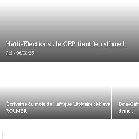
Haïti-Elections : le CEP tient le rythme !
Pol
-
06/08/26
Écrivaine du mois de Hafrique Littéraire : Mileva
Bois-Caïm
ROUMER
deme...