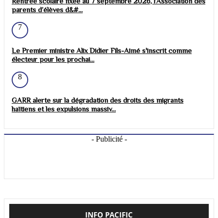
Rentrée scolaire fixée au 7 septembre 2026, l’Association des
parents d’élèves d&#...
7
Le Premier ministre Alix Didier Fils-Aimé s'inscrit comme
électeur pour les prochai...
8
GARR alerte sur la dégradation des droits des migrants
haïtiens et les expulsions massiv...
- Publicité -
INFO PACIFIC