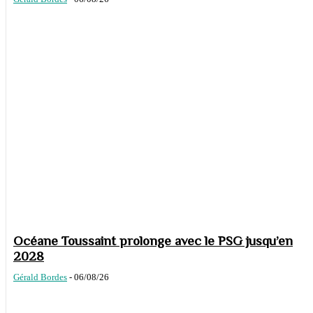
Océane Toussaint prolonge avec le PSG jusqu’en
2028
Gérald Bordes
-
06/08/26