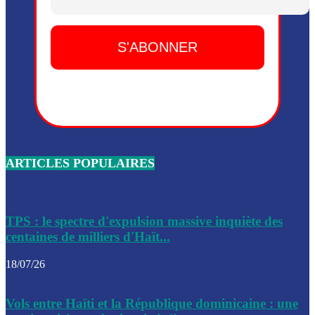
Dieu, le mardi 2 juin.
Leslie Voltaire annonce la remise du pouvoir le 7 février, s
du 3 avril 2024
Médecins Sans Frontières (MSF) annonce la suspension de 
à Bel-Air
Nouveau Numéro d’Identification pour toute demande ou
renouvellement de passeport en Haïti
ARTICLES POPULAIRES
Le consul haïtien à Santiago démissionne, dénonçant les dif
migratoires des Haïtiens
Les forces de l’ordre ont lancé une vaste opération dans le
de Bel-Air et Bas-Delmas
TPS : le spectre d'expulsion massive inquiète des
centaines de milliers d'Haït...
Les forces de l’ordre ont réussi à neutraliser plusieurs ban
cadre d’une opération
18/07/26
Le CEP a publié mardi le nouveau calendrier électoral pour
Vols entre Haïti et la République dominicaine : une
l’organisation des élections dans le pays