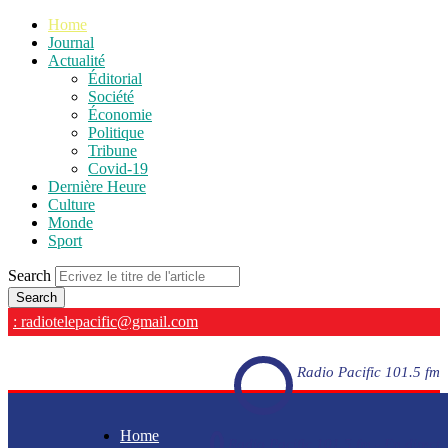
Home
Journal
Actualité
Éditorial
Société
Économie
Politique
Tribune
Covid-19
Dernière Heure
Culture
Monde
Sport
Search
: radiotelepacific@gmail.com
Radio Pacific 101.5 fm
Home
Radio Pacific 101.5 fm - En direct