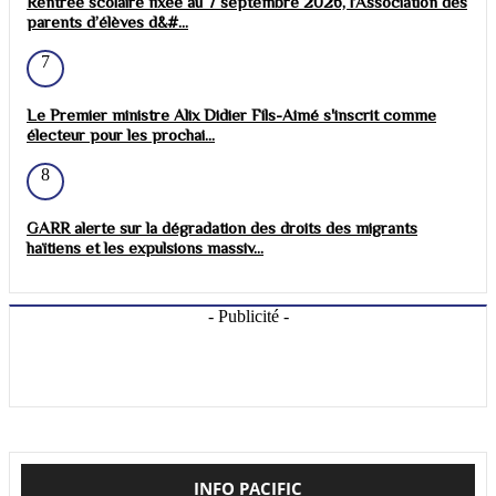
Rentrée scolaire fixée au 7 septembre 2026, l’Association des
parents d’élèves d&#...
7
Le Premier ministre Alix Didier Fils-Aimé s'inscrit comme
électeur pour les prochai...
8
GARR alerte sur la dégradation des droits des migrants
haïtiens et les expulsions massiv...
- Publicité -
INFO PACIFIC