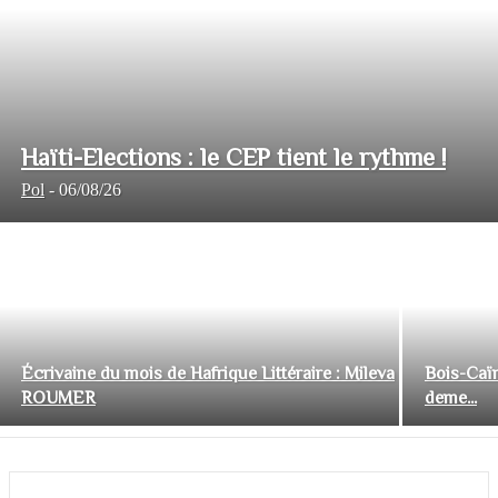
Haïti-Elections : le CEP tient le rythme !
Pol
-
06/08/26
Écrivaine du mois de Hafrique Littéraire : Mileva
Bois-Caïm
ROUMER
deme...