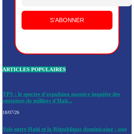
Dieu, le mardi 2 juin.
Leslie Voltaire annonce la remise du pouvoir le 7 février, s
du 3 avril 2024
Médecins Sans Frontières (MSF) annonce la suspension de 
à Bel-Air
Nouveau Numéro d’Identification pour toute demande ou
renouvellement de passeport en Haïti
ARTICLES POPULAIRES
Le consul haïtien à Santiago démissionne, dénonçant les dif
migratoires des Haïtiens
Les forces de l’ordre ont lancé une vaste opération dans le
de Bel-Air et Bas-Delmas
TPS : le spectre d'expulsion massive inquiète des
centaines de milliers d'Haït...
Les forces de l’ordre ont réussi à neutraliser plusieurs ban
cadre d’une opération
18/07/26
Le CEP a publié mardi le nouveau calendrier électoral pour
Vols entre Haïti et la République dominicaine : une
l’organisation des élections dans le pays