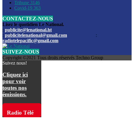
Les funérailles du journaliste Jimmy Jean tué lors de l’atta
Tribune
3146
par les bandits
Covid-19
363
CONTACTEZ-NOUS
Des échanges de tirs entre les forces de l’ordre et des ban
signalés, mercredi
Lisez le quotidien Le National.
:
publicite@lenational.ht
:
publicitelenational@gmail.com
:
L’ancien directeur general de la police nationale d’Haiti, M
radiotelepacific@gmail.com
a été intronisé, mardi
SUIVEZ-NOUS
L’ex député Prophane Victor sous les verrous de la PNH. Il a
Copyright ©2021 Tous droits réservés Techno Group
dimanche par la DCPJ
Suivez nous!
Plus de 700 nouveaux policiers ont été gradués, vendredi, 
Cliquez ici
de Police nationale d’Haiti
pour voir
toutes nos
Le gouvernement américain a décidé de rembourser les fr
émissions.
dossier pour près de 100.000 migrants
La commission municipale de Pétion-Ville informe avoir pri
Radio Télé
mesures pour renforcer la sécurité
Pacific sur
L’Administration fédérale de l’Aviation (FAA) a atténué l’int
vols vers Haïti