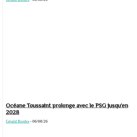
Océane Toussaint prolonge avec le PSG jusqu’en
2028
Gérald Bordes
-
06/08/26