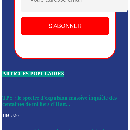
Plusieurs drones explosifs ont été largués dans la zone de 
Dieu, le mardi 2 juin.
Leslie Voltaire annonce la remise du pouvoir le 7 février, s
du 3 avril 2024
Médecins Sans Frontières (MSF) annonce la suspension de 
à Bel-Air
Nouveau Numéro d’Identification pour toute demande ou
renouvellement de passeport en Haïti
ARTICLES POPULAIRES
Le consul haïtien à Santiago démissionne, dénonçant les dif
migratoires des Haïtiens
Les forces de l’ordre ont lancé une vaste opération dans le
de Bel-Air et Bas-Delmas
TPS : le spectre d'expulsion massive inquiète des
centaines de milliers d'Haït...
Les forces de l’ordre ont réussi à neutraliser plusieurs ban
cadre d’une opération
18/07/26
Le CEP a publié mardi le nouveau calendrier électoral pour