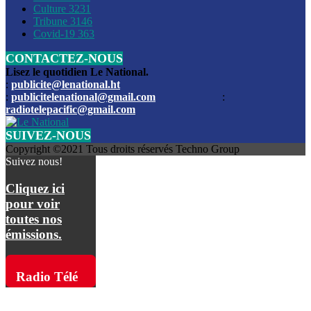
Culture
3231
Les funérailles du journaliste Jimmy Jean tué lors de l’atta
Tribune
3146
par les bandits
Covid-19
363
CONTACTEZ-NOUS
Des échanges de tirs entre les forces de l’ordre et des ban
signalés, mercredi
Lisez le quotidien Le National.
:
publicite@lenational.ht
:
publicitelenational@gmail.com
:
L’ancien directeur general de la police nationale d’Haiti, M
radiotelepacific@gmail.com
a été intronisé, mardi
SUIVEZ-NOUS
L’ex député Prophane Victor sous les verrous de la PNH. Il a
Copyright ©2021 Tous droits réservés Techno Group
dimanche par la DCPJ
Suivez nous!
Plus de 700 nouveaux policiers ont été gradués, vendredi, 
Cliquez ici
de Police nationale d’Haiti
pour voir
toutes nos
Le gouvernement américain a décidé de rembourser les fr
émissions.
dossier pour près de 100.000 migrants
La commission municipale de Pétion-Ville informe avoir pri
Radio Télé
mesures pour renforcer la sécurité
Pacific sur
L’Administration fédérale de l’Aviation (FAA) a atténué l’int