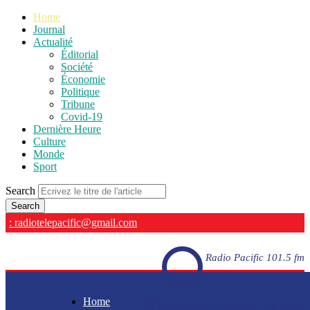
Home
Journal
Actualité
Éditorial
Société
Économie
Politique
Tribune
Covid-19
Dernière Heure
Culture
Monde
Sport
Search
: radiotelepacific@gmail.com
Radio Pacific 101.5 fm
Home
Radio Pacific 101.5 fm - En direct