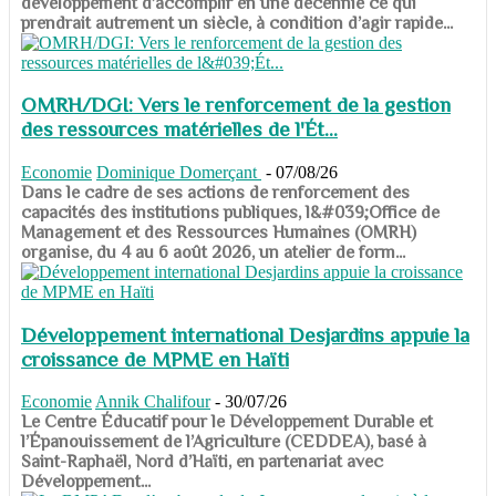
développement d’accomplir en une décennie ce qui
prendrait autrement un siècle, à condition d’agir rapide...
OMRH/DGI: Vers le renforcement de la gestion
des ressources matérielles de l'Ét...
Economie
Dominique Domerçant
-
07/08/26
Dans le cadre de ses actions de renforcement des
capacités des institutions publiques, l&#039;Office de
Management et des Ressources Humaines (OMRH)
organise, du 4 au 6 août 2026, un atelier de form...
Développement international Desjardins appuie la
croissance de MPME en Haïti
Economie
Annik Chalifour
-
30/07/26
​​​​​​​Le Centre Éducatif pour le Développement Durable et
l’Épanouissement de l’Agriculture (CEDDEA), basé à
Saint-Raphaël, Nord d’Haïti, en partenariat avec
Développement...