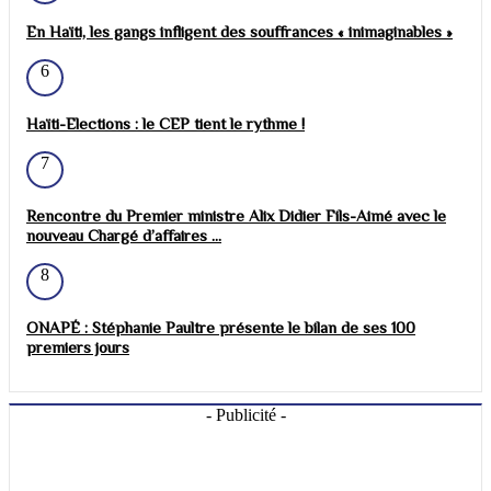
En Haïti, les gangs infligent des souffrances « inimaginables »
6
Haïti-Elections : le CEP tient le rythme !
7
Rencontre du Premier ministre Alix Didier Fils-Aimé avec le
nouveau Chargé d’affaires ...
8
ONAPÉ : Stéphanie Paultre présente le bilan de ses 100
premiers jours
- Publicité -