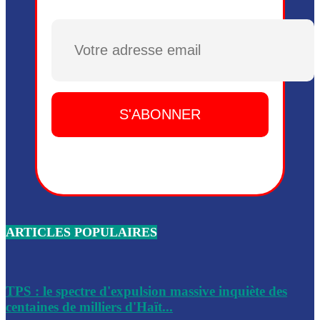
Plusieurs drones explosifs ont été largués dans la zone de 
Dieu, le mardi 2 juin.
Plusieurs drones explosifs ont été largués dans la zone de 
Dieu, le mardi 2 juin.
Leslie Voltaire annonce la remise du pouvoir le 7 février, s
du 3 avril 2024
Médecins Sans Frontières (MSF) annonce la suspension de 
à Bel-Air
Nouveau Numéro d’Identification pour toute demande ou
renouvellement de passeport en Haïti
ARTICLES POPULAIRES
Le consul haïtien à Santiago démissionne, dénonçant les dif
migratoires des Haïtiens
Les forces de l’ordre ont lancé une vaste opération dans le
de Bel-Air et Bas-Delmas
TPS : le spectre d'expulsion massive inquiète des
centaines de milliers d'Haït...