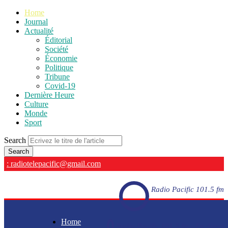
Home
Journal
Actualité
Éditorial
Société
Économie
Politique
Tribune
Covid-19
Dernière Heure
Culture
Monde
Sport
Search
: radiotelepacific@gmail.com
Radio Pacific 101.5 fm
Home
Radio Pacific 101.5 fm - En direct