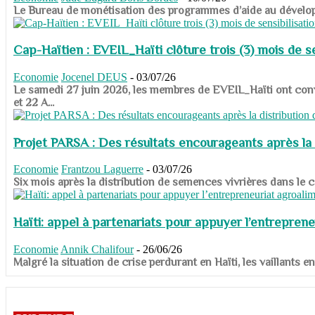
​​​​​​​Le Bureau de monétisation des programmes d’aide au dévelo
Cap-Haïtien : EVEIL_Haïti clôture trois (3) mois de sen
Economie
Jocenel DEUS
-
03/07/26
Le samedi 27 juin 2026, les membres de EVEIL_Haïti ont convié
et 22 A...
Projet PARSA : Des résultats encourageants après la 
Economie
Frantzou Laguerre
-
03/07/26
​​​​​​​Six mois après la distribution de semences vivrières dans 
Haïti: appel à partenariats pour appuyer l’entreprene
Economie
Annik Chalifour
-
26/06/26
​​​​​​​Malgré la situation de crise perdurant en Haïti, les vailla