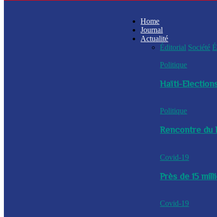
Home
Journal
Actualité
Éditorial
Société
É
Politique
Haïti-Elections
Politique
Rencontre du P
Covid-19
Près de 15 mil
Covid-19