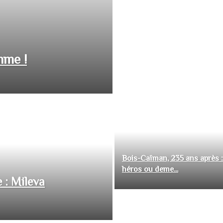
hme !
Bois-Caïman, 235 ans après :
héros ou deme...
 : Mileva