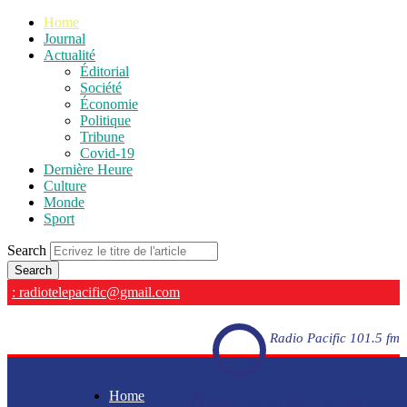
Home
Journal
Actualité
Éditorial
Société
Économie
Politique
Tribune
Covid-19
Dernière Heure
Culture
Monde
Sport
Search
: radiotelepacific@gmail.com
Radio Pacific 101.5 fm
Home
Radio Pacific 101.5 fm - En direct