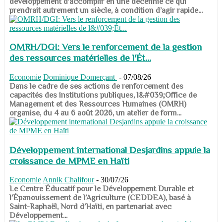
développement d’accomplir en une décennie ce qui
prendrait autrement un siècle, à condition d’agir rapide...
OMRH/DGI: Vers le renforcement de la gestion
des ressources matérielles de l'Ét...
Economie
Dominique Domerçant
-
07/08/26
Dans le cadre de ses actions de renforcement des
capacités des institutions publiques, l&#039;Office de
Management et des Ressources Humaines (OMRH)
organise, du 4 au 6 août 2026, un atelier de form...
Développement international Desjardins appuie la
croissance de MPME en Haïti
Economie
Annik Chalifour
-
30/07/26
​​​​​​​Le Centre Éducatif pour le Développement Durable et
l’Épanouissement de l’Agriculture (CEDDEA), basé à
Saint-Raphaël, Nord d’Haïti, en partenariat avec
Développement...