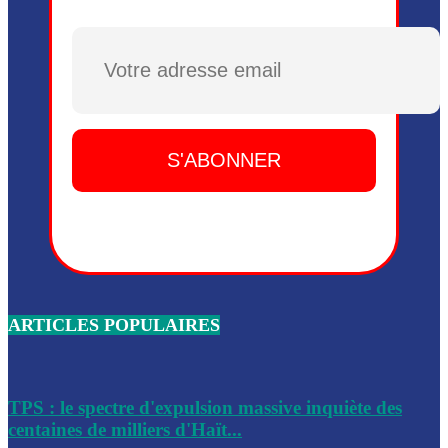
Plusieurs drones explosifs ont été largués dans la zone de 
Dieu, le mardi 2 juin.
Plusieurs drones explosifs ont été largués dans la zone de 
Dieu, le mardi 2 juin.
Leslie Voltaire annonce la remise du pouvoir le 7 février, s
du 3 avril 2024
Médecins Sans Frontières (MSF) annonce la suspension de 
à Bel-Air
Nouveau Numéro d’Identification pour toute demande ou
renouvellement de passeport en Haïti
ARTICLES POPULAIRES
Le consul haïtien à Santiago démissionne, dénonçant les dif
migratoires des Haïtiens
Les forces de l’ordre ont lancé une vaste opération dans le
de Bel-Air et Bas-Delmas
TPS : le spectre d'expulsion massive inquiète des
centaines de milliers d'Haït...