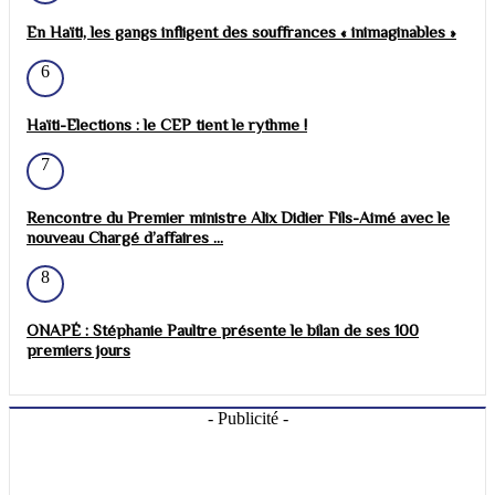
En Haïti, les gangs infligent des souffrances « inimaginables »
6
Haïti-Elections : le CEP tient le rythme !
7
Rencontre du Premier ministre Alix Didier Fils-Aimé avec le
nouveau Chargé d’affaires ...
8
ONAPÉ : Stéphanie Paultre présente le bilan de ses 100
premiers jours
- Publicité -