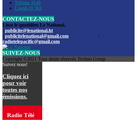
Les funérailles du journaliste Jimmy Jean tué lors de l’atta
Tribune
3146
par les bandits
Covid-19
363
CONTACTEZ-NOUS
Des échanges de tirs entre les forces de l’ordre et des ban
signalés, mercredi
Lisez le quotidien Le National.
:
publicite@lenational.ht
:
publicitelenational@gmail.com
:
L’ancien directeur general de la police nationale d’Haiti, M
radiotelepacific@gmail.com
a été intronisé, mardi
SUIVEZ-NOUS
L’ex député Prophane Victor sous les verrous de la PNH. Il a
Copyright ©2021 Tous droits réservés Techno Group
dimanche par la DCPJ
Suivez nous!
Plus de 700 nouveaux policiers ont été gradués, vendredi, 
Cliquez ici
de Police nationale d’Haiti
pour voir
toutes nos
Le gouvernement américain a décidé de rembourser les fr
émissions.
dossier pour près de 100.000 migrants
La commission municipale de Pétion-Ville informe avoir pri
Radio Télé
mesures pour renforcer la sécurité
Pacific sur
L’Administration fédérale de l’Aviation (FAA) a atténué l’int
vols vers Haïti