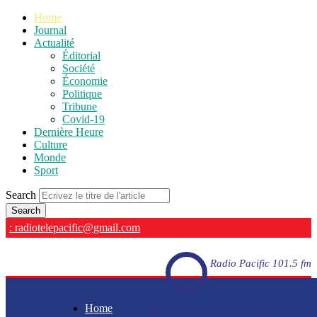
Home
Journal
Actualité
Éditorial
Société
Économie
Politique
Tribune
Covid-19
Dernière Heure
Culture
Monde
Sport
Search
: radiotelepacific@gmail.com
Radio Pacific 101.5 fm
Home
Radio Pacific 101.5 fm - En direct