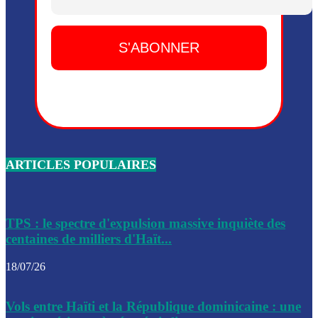
Dieu, le mardi 2 juin.
Leslie Voltaire annonce la remise du pouvoir le 7 février, s
du 3 avril 2024
Médecins Sans Frontières (MSF) annonce la suspension de 
à Bel-Air
Nouveau Numéro d’Identification pour toute demande ou
renouvellement de passeport en Haïti
ARTICLES POPULAIRES
Le consul haïtien à Santiago démissionne, dénonçant les dif
migratoires des Haïtiens
Les forces de l’ordre ont lancé une vaste opération dans le
de Bel-Air et Bas-Delmas
TPS : le spectre d'expulsion massive inquiète des
centaines de milliers d'Haït...
Les forces de l’ordre ont réussi à neutraliser plusieurs ban
cadre d’une opération
18/07/26
Le CEP a publié mardi le nouveau calendrier électoral pour
Vols entre Haïti et la République dominicaine : une
l’organisation des élections dans le pays