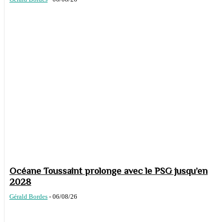
Océane Toussaint prolonge avec le PSG jusqu’en
2028
Gérald Bordes
-
06/08/26