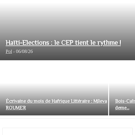
Haïti-Elections : le CEP tient le rythme !
Pol
-
06/08/26
Écrivaine du mois de Hafrique Littéraire : Mileva
Bois-Caïm
ROUMER
deme...