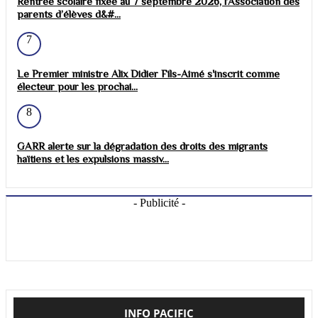
Rentrée scolaire fixée au 7 septembre 2026, l’Association des
parents d’élèves d&#...
7
Le Premier ministre Alix Didier Fils-Aimé s'inscrit comme
électeur pour les prochai...
8
GARR alerte sur la dégradation des droits des migrants
haïtiens et les expulsions massiv...
- Publicité -
INFO PACIFIC