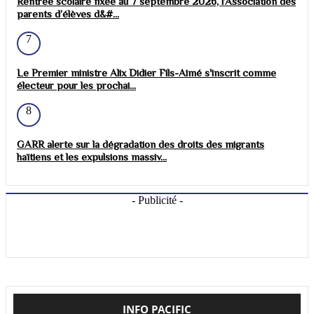
Rentrée scolaire fixée au 7 septembre 2026, l’Association des
parents d’élèves d&#...
7
Le Premier ministre Alix Didier Fils-Aimé s'inscrit comme
électeur pour les prochai...
8
GARR alerte sur la dégradation des droits des migrants
haïtiens et les expulsions massiv...
- Publicité -
INFO PACIFIC