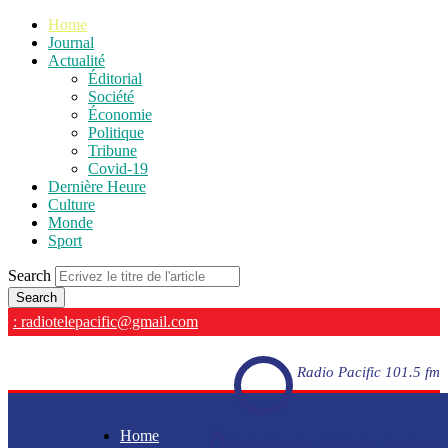
Home
Journal
Actualité
Éditorial
Société
Économie
Politique
Tribune
Covid-19
Dernière Heure
Culture
Monde
Sport
Search
: radiotelepacific@gmail.com
Radio Pacific 101.5 fm
Home
Radio Pacific 101.5 fm - En direct