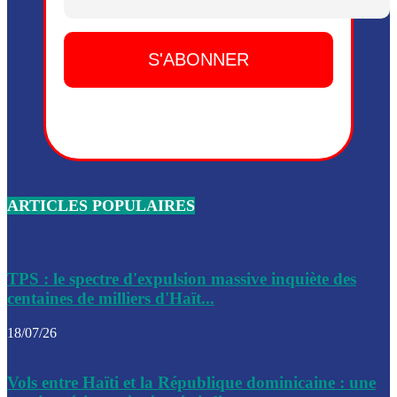
Dieu, le mardi 2 juin.
Leslie Voltaire annonce la remise du pouvoir le 7 février, s
du 3 avril 2024
Médecins Sans Frontières (MSF) annonce la suspension de 
à Bel-Air
Nouveau Numéro d’Identification pour toute demande ou
renouvellement de passeport en Haïti
ARTICLES POPULAIRES
Le consul haïtien à Santiago démissionne, dénonçant les dif
migratoires des Haïtiens
Les forces de l’ordre ont lancé une vaste opération dans le
de Bel-Air et Bas-Delmas
TPS : le spectre d'expulsion massive inquiète des
centaines de milliers d'Haït...
Les forces de l’ordre ont réussi à neutraliser plusieurs ban
cadre d’une opération
18/07/26
Le CEP a publié mardi le nouveau calendrier électoral pour
Vols entre Haïti et la République dominicaine : une
l’organisation des élections dans le pays