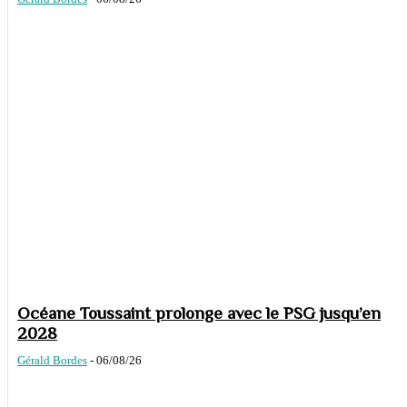
Océane Toussaint prolonge avec le PSG jusqu’en
2028
Gérald Bordes
-
06/08/26