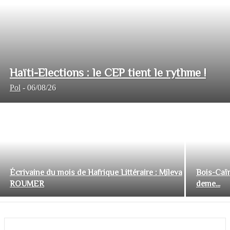
Haïti-Elections : le CEP tient le rythme !
Pol
-
06/08/26
Écrivaine du mois de Hafrique Littéraire : Mileva
Bois-Caïm
ROUMER
deme...