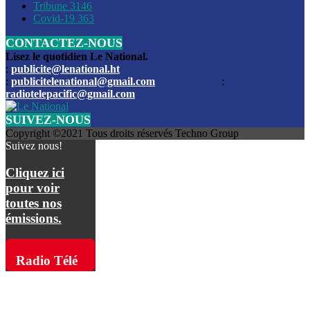
Les funérailles du journaliste Jimmy Jean tué lors de l’atta
Tribune
3146
par les bandits
Covid-19
363
CONTACTEZ-NOUS
Des échanges de tirs entre les forces de l’ordre et des ban
signalés, mercredi
Lisez le quotidien Le National.
:
publicite@lenational.ht
:
publicitelenational@gmail.com
:
L’ancien directeur general de la police nationale d’Haiti, M
radiotelepacific@gmail.com
a été intronisé, mardi
SUIVEZ-NOUS
L’ex député Prophane Victor sous les verrous de la PNH. Il a
Copyright ©2021 Tous droits réservés Techno Group
dimanche par la DCPJ
Suivez nous!
Plus de 700 nouveaux policiers ont été gradués, vendredi, 
Cliquez ici
de Police nationale d’Haiti
pour voir
toutes nos
Le gouvernement américain a décidé de rembourser les fr
émissions.
dossier pour près de 100.000 migrants
La commission municipale de Pétion-Ville informe avoir pri
Radio Télé
mesures pour renforcer la sécurité
Pacific sur
L’Administration fédérale de l’Aviation (FAA) a atténué l’int
vols vers Haïti