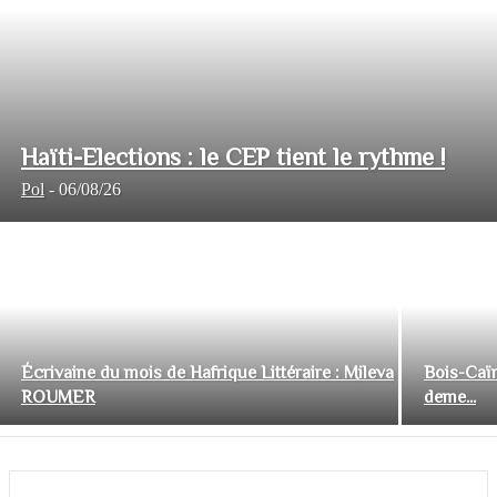
Haïti-Elections : le CEP tient le rythme !
Pol
-
06/08/26
Écrivaine du mois de Hafrique Littéraire : Mileva
Bois-Caïm
ROUMER
deme...