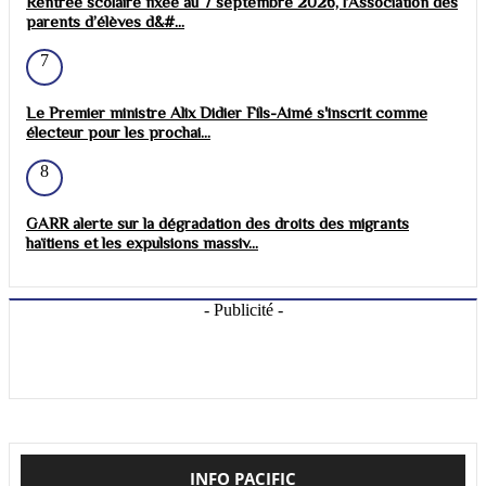
Rentrée scolaire fixée au 7 septembre 2026, l’Association des
parents d’élèves d&#...
7
Le Premier ministre Alix Didier Fils-Aimé s'inscrit comme
électeur pour les prochai...
8
GARR alerte sur la dégradation des droits des migrants
haïtiens et les expulsions massiv...
- Publicité -
INFO PACIFIC