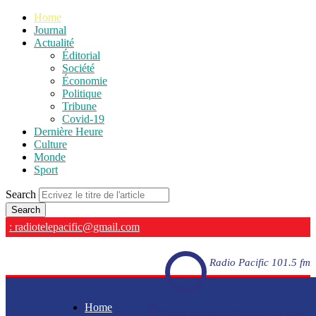
Home
Journal
Actualité
Éditorial
Société
Économie
Politique
Tribune
Covid-19
Dernière Heure
Culture
Monde
Sport
Search
: radiotelepacific@gmail.com
Radio Pacific 101.5 fm
Home
Radio Pacific 101.5 fm - En direct