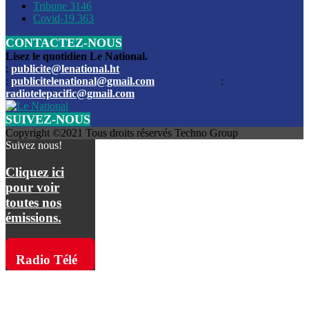
Les funérailles du journaliste Jimmy Jean tué lors de l’atta
Tribune
3146
par les bandits
Covid-19
363
CONTACTEZ-NOUS
Des échanges de tirs entre les forces de l’ordre et des ban
signalés, mercredi
Lisez le quotidien Le National.
:
publicite@lenational.ht
:
publicitelenational@gmail.com
:
L’ancien directeur general de la police nationale d’Haiti, M
radiotelepacific@gmail.com
a été intronisé, mardi
SUIVEZ-NOUS
L’ex député Prophane Victor sous les verrous de la PNH. Il a
Copyright ©2021 Tous droits réservés Techno Group
dimanche par la DCPJ
Suivez nous!
Plus de 700 nouveaux policiers ont été gradués, vendredi, 
Cliquez ici
de Police nationale d’Haiti
pour voir
toutes nos
Le gouvernement américain a décidé de rembourser les fr
émissions.
dossier pour près de 100.000 migrants
La commission municipale de Pétion-Ville informe avoir pri
Radio Télé
mesures pour renforcer la sécurité
Pacific sur
L’Administration fédérale de l’Aviation (FAA) a atténué l’int
vols vers Haïti