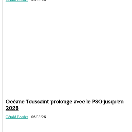
Océane Toussaint prolonge avec le PSG jusqu’en
2028
Gérald Bordes
-
06/08/26