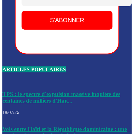
Dieu, le mardi 2 juin.
Leslie Voltaire annonce la remise du pouvoir le 7 février, s
du 3 avril 2024
Médecins Sans Frontières (MSF) annonce la suspension de 
à Bel-Air
Nouveau Numéro d’Identification pour toute demande ou
renouvellement de passeport en Haïti
ARTICLES POPULAIRES
Le consul haïtien à Santiago démissionne, dénonçant les dif
migratoires des Haïtiens
Les forces de l’ordre ont lancé une vaste opération dans le
de Bel-Air et Bas-Delmas
TPS : le spectre d'expulsion massive inquiète des
centaines de milliers d'Haït...
Les forces de l’ordre ont réussi à neutraliser plusieurs ban
cadre d’une opération
18/07/26
Le CEP a publié mardi le nouveau calendrier électoral pour
Vols entre Haïti et la République dominicaine : une
l’organisation des élections dans le pays