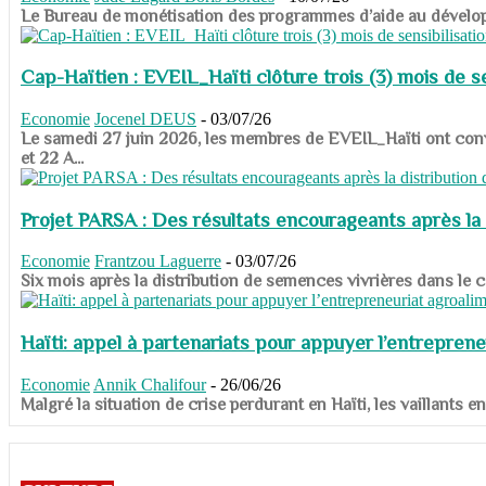
​​​​​​​Le Bureau de monétisation des programmes d’aide au dévelo
Cap-Haïtien : EVEIL_Haïti clôture trois (3) mois de sen
Economie
Jocenel DEUS
-
03/07/26
Le samedi 27 juin 2026, les membres de EVEIL_Haïti ont convié
et 22 A...
Projet PARSA : Des résultats encourageants après la 
Economie
Frantzou Laguerre
-
03/07/26
​​​​​​​Six mois après la distribution de semences vivrières dans 
Haïti: appel à partenariats pour appuyer l’entreprene
Economie
Annik Chalifour
-
26/06/26
​​​​​​​Malgré la situation de crise perdurant en Haïti, les vailla