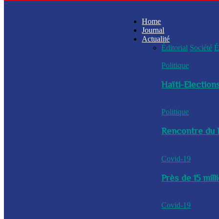
Home
Journal
Actualité
Éditorial
Société
É
Politique
Haïti-Elections
Politique
Rencontre du P
Covid-19
Près de 15 mil
Covid-19