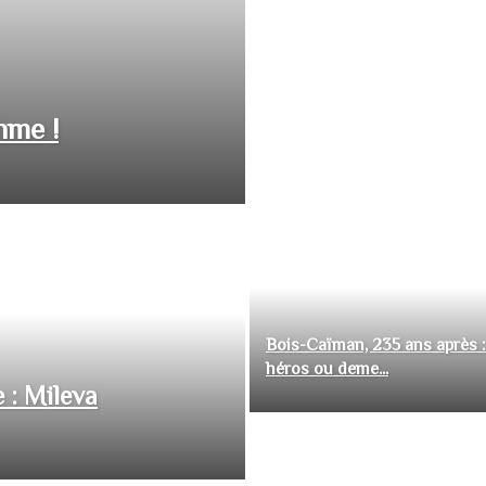
hme !
Bois-Caïman, 235 ans après :
héros ou deme...
 : Mileva