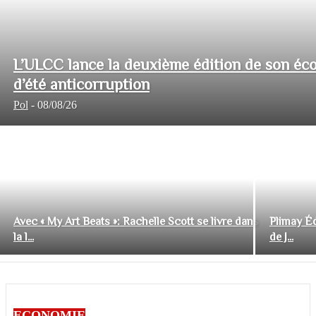
L’ULCC lance la deuxième édition de son éco
d’été anticorruption
Pol
-
08/08/26
Avec « My Art Beats »: Rachelle Scott se livre dans
Plimay Éd
la l...
de J...
ECONOMIE