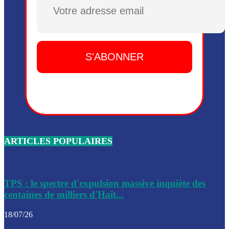
Plusieurs drones explosifs ont été largués dans la zone de 
Dieu, le mardi 2 juin.
Leslie Voltaire annonce la remise du pouvoir le 7 février, s
du 3 avril 2024
Médecins Sans Frontières (MSF) annonce la suspension de 
à Bel-Air
Nouveau Numéro d’Identification pour toute demande ou
renouvellement de passeport en Haïti
ARTICLES POPULAIRES
Le consul haïtien à Santiago démissionne, dénonçant les dif
migratoires des Haïtiens
Les forces de l’ordre ont lancé une vaste opération dans le
de Bel-Air et Bas-Delmas
TPS : le spectre d'expulsion massive inquiète des
centaines de milliers d'Haït...
Les forces de l’ordre ont réussi à neutraliser plusieurs ban
cadre d’une opération
18/07/26