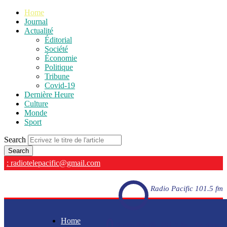
Home
Journal
Actualité
Éditorial
Société
Économie
Politique
Tribune
Covid-19
Dernière Heure
Culture
Monde
Sport
Search
: radiotelepacific@gmail.com
Radio Pacific 101.5 fm
Home
Radio Pacific 101.5 fm - En direct