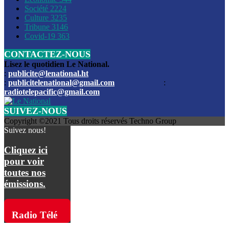
Société
2224
Culture
3235
Les funérailles du journaliste Jimmy Jean tué lors de l’atta
Tribune
3146
par les bandits
Covid-19
363
CONTACTEZ-NOUS
Des échanges de tirs entre les forces de l’ordre et des ban
signalés, mercredi
Lisez le quotidien Le National.
:
publicite@lenational.ht
:
publicitelenational@gmail.com
:
L’ancien directeur general de la police nationale d’Haiti, M
radiotelepacific@gmail.com
a été intronisé, mardi
SUIVEZ-NOUS
L’ex député Prophane Victor sous les verrous de la PNH. Il a
Copyright ©2021 Tous droits réservés Techno Group
dimanche par la DCPJ
Suivez nous!
Plus de 700 nouveaux policiers ont été gradués, vendredi, 
Cliquez ici
de Police nationale d’Haiti
pour voir
toutes nos
Le gouvernement américain a décidé de rembourser les fr
émissions.
dossier pour près de 100.000 migrants
La commission municipale de Pétion-Ville informe avoir pri
Radio Télé
mesures pour renforcer la sécurité