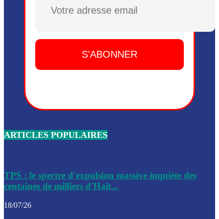
Plusieurs drones explosifs ont été largués dans la zone de 
Dieu, le mardi 2 juin.
Leslie Voltaire annonce la remise du pouvoir le 7 février, s
du 3 avril 2024
Médecins Sans Frontières (MSF) annonce la suspension de 
à Bel-Air
Nouveau Numéro d’Identification pour toute demande ou
renouvellement de passeport en Haïti
ARTICLES POPULAIRES
Le consul haïtien à Santiago démissionne, dénonçant les dif
migratoires des Haïtiens
Les forces de l’ordre ont lancé une vaste opération dans le
de Bel-Air et Bas-Delmas
TPS : le spectre d'expulsion massive inquiète des
centaines de milliers d'Haït...
Les forces de l’ordre ont réussi à neutraliser plusieurs ban
cadre d’une opération
18/07/26