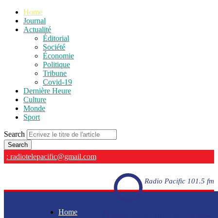
Home
Journal
Actualité
Éditorial
Société
Économie
Politique
Tribune
Covid-19
Dernière Heure
Culture
Monde
Sport
Search
: radiotelepacific@gmail.com
Radio Pacific 101.5 fm
Home
Radio Pacific 101.5 fm - En direct