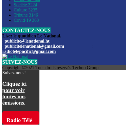
Société
2224
Culture
3235
Les funérailles du journaliste Jimmy Jean tué lors de l’atta
Tribune
3146
par les bandits
Covid-19
363
CONTACTEZ-NOUS
Des échanges de tirs entre les forces de l’ordre et des ban
signalés, mercredi
Lisez le quotidien Le National.
:
publicite@lenational.ht
:
publicitelenational@gmail.com
:
L’ancien directeur general de la police nationale d’Haiti, M
radiotelepacific@gmail.com
a été intronisé, mardi
SUIVEZ-NOUS
L’ex député Prophane Victor sous les verrous de la PNH. Il a
Copyright ©2021 Tous droits réservés Techno Group
dimanche par la DCPJ
Suivez nous!
Plus de 700 nouveaux policiers ont été gradués, vendredi, 
Cliquez ici
de Police nationale d’Haiti
pour voir
toutes nos
Le gouvernement américain a décidé de rembourser les fr
émissions.
dossier pour près de 100.000 migrants
La commission municipale de Pétion-Ville informe avoir pri
Radio Télé
mesures pour renforcer la sécurité