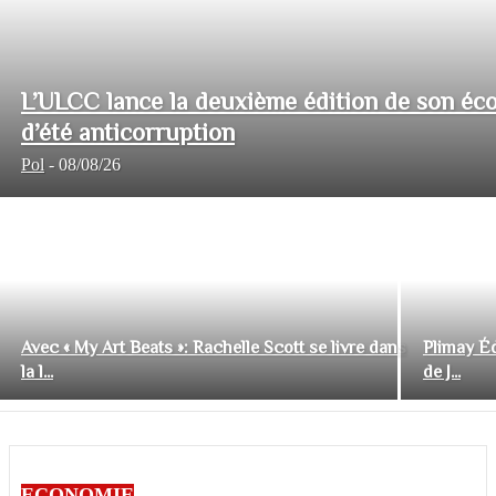
L’ULCC lance la deuxième édition de son éco
d’été anticorruption
Pol
-
08/08/26
Avec « My Art Beats »: Rachelle Scott se livre dans
Plimay Éd
la l...
de J...
ECONOMIE