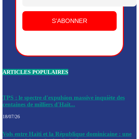
Dieu, le mardi 2 juin.
Leslie Voltaire annonce la remise du pouvoir le 7 février, s
du 3 avril 2024
Médecins Sans Frontières (MSF) annonce la suspension de 
à Bel-Air
Nouveau Numéro d’Identification pour toute demande ou
renouvellement de passeport en Haïti
ARTICLES POPULAIRES
Le consul haïtien à Santiago démissionne, dénonçant les dif
migratoires des Haïtiens
Les forces de l’ordre ont lancé une vaste opération dans le
de Bel-Air et Bas-Delmas
TPS : le spectre d'expulsion massive inquiète des
centaines de milliers d'Haït...
Les forces de l’ordre ont réussi à neutraliser plusieurs ban
cadre d’une opération
18/07/26
Le CEP a publié mardi le nouveau calendrier électoral pour
Vols entre Haïti et la République dominicaine : une
l’organisation des élections dans le pays