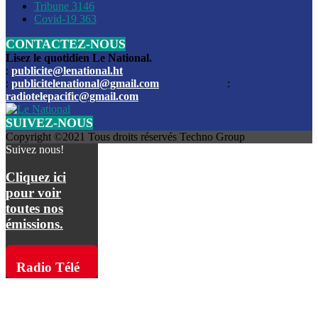
Les funérailles du journaliste Jimmy Jean tué lors de l’atta
Tribune
3146
par les bandits
Covid-19
363
CONTACTEZ-NOUS
Des échanges de tirs entre les forces de l’ordre et des ban
signalés, mercredi
Lisez le quotidien Le National.
:
publicite@lenational.ht
:
publicitelenational@gmail.com
:
L’ancien directeur general de la police nationale d’Haiti, M
radiotelepacific@gmail.com
a été intronisé, mardi
SUIVEZ-NOUS
L’ex député Prophane Victor sous les verrous de la PNH. Il a
Copyright ©2021 Tous droits réservés Techno Group
dimanche par la DCPJ
Suivez nous!
Plus de 700 nouveaux policiers ont été gradués, vendredi, 
Cliquez ici
de Police nationale d’Haiti
pour voir
toutes nos
Le gouvernement américain a décidé de rembourser les fr
émissions.
dossier pour près de 100.000 migrants
La commission municipale de Pétion-Ville informe avoir pri
Radio Télé
mesures pour renforcer la sécurité
Pacific sur
L’Administration fédérale de l’Aviation (FAA) a atténué l’int
vols vers Haïti