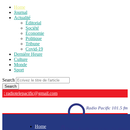
Home
Journal
Actualité
Éditorial
Société
Économie
Politique
Tribune
Covid-19
Dernière Heure
Culture
Monde
Sport
Search
: radiotelepacific@gmail.com
Radio Pacific 101.5 fm
Home
Radio Pacific 101.5 fm - En direct