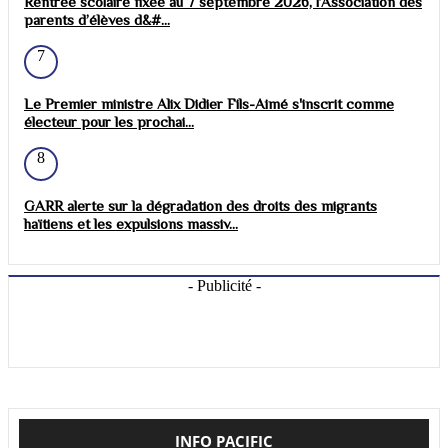
Rentrée scolaire fixée au 7 septembre 2026, l’Association des
parents d’élèves d&#...
7
Le Premier ministre Alix Didier Fils-Aimé s'inscrit comme
électeur pour les prochai...
8
GARR alerte sur la dégradation des droits des migrants
haïtiens et les expulsions massiv...
- Publicité -
INFO PACIFIC