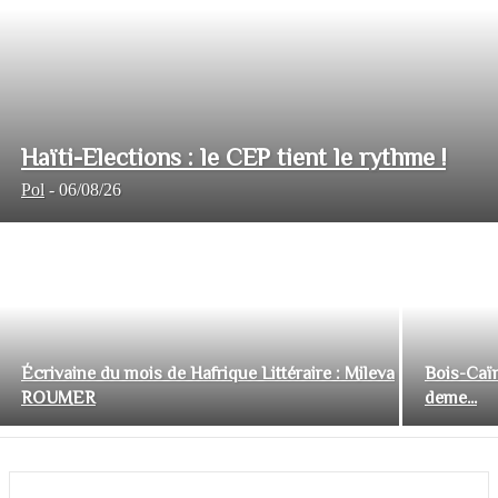
Haïti-Elections : le CEP tient le rythme !
Pol
-
06/08/26
Écrivaine du mois de Hafrique Littéraire : Mileva
Bois-Caïm
ROUMER
deme...