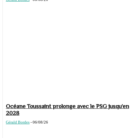
Océane Toussaint prolonge avec le PSG jusqu’en
2028
Gérald Bordes
-
06/08/26