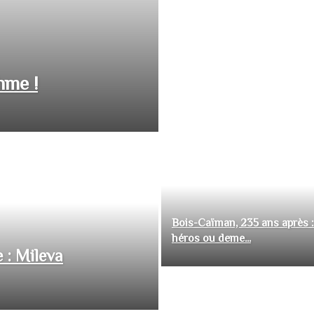
hme !
Bois-Caïman, 235 ans après :
héros ou deme...
 : Mileva