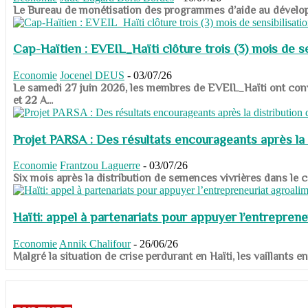
​​​​​​​Le Bureau de monétisation des programmes d’aide au dévelo
Cap-Haïtien : EVEIL_Haïti clôture trois (3) mois de sen
Economie
Jocenel DEUS
-
03/07/26
Le samedi 27 juin 2026, les membres de EVEIL_Haïti ont convié
et 22 A...
Projet PARSA : Des résultats encourageants après la 
Economie
Frantzou Laguerre
-
03/07/26
​​​​​​​Six mois après la distribution de semences vivrières dans 
Haïti: appel à partenariats pour appuyer l’entreprene
Economie
Annik Chalifour
-
26/06/26
​​​​​​​Malgré la situation de crise perdurant en Haïti, les vailla