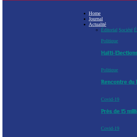
Home
Journal
Actualité
Éditorial
Société
É
Politique
Haïti-Elections
Politique
Rencontre du P
Covid-19
Près de 15 mil
Covid-19