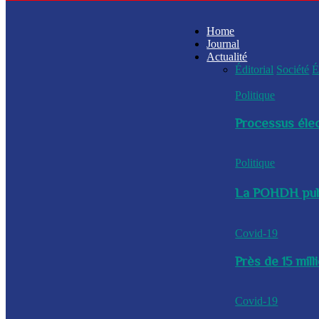
Home
Journal
Actualité
Éditorial
Société
É
Politique
Processus élec
Politique
La POHDH publi
Covid-19
Près de 15 mil
Covid-19