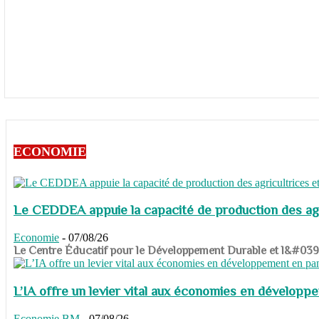
ECONOMIE
Le CEDDEA appuie la capacité de production des agri
Economie
-
07/08/26
​​​​​​​Le Centre Éducatif pour le Développement Durable et l&#
L’IA offre un levier vital aux économies en dévelop
Economie
BM
-
07/08/26