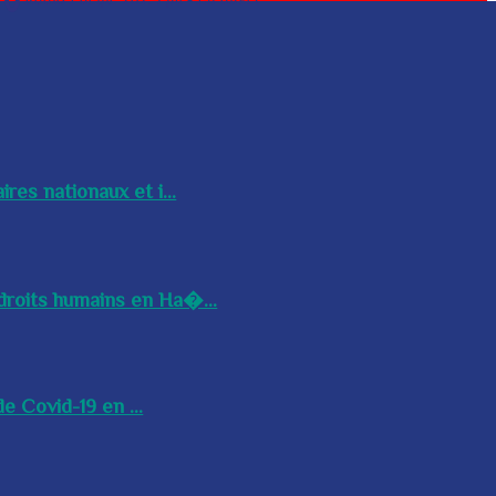
res nationaux et i...
droits humains en Ha�...
e Covid-19 en ...