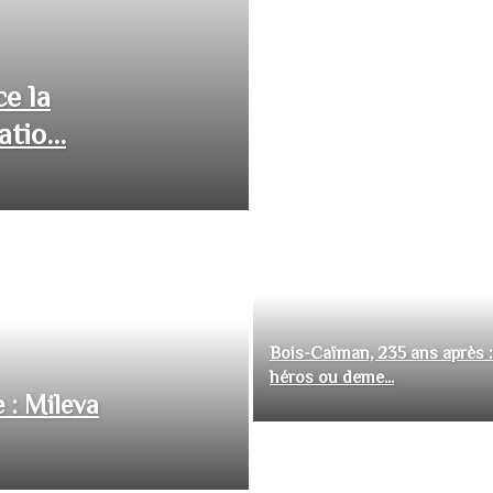
ce la
tio...
Bois-Caïman, 235 ans après :
héros ou deme...
 : Mileva