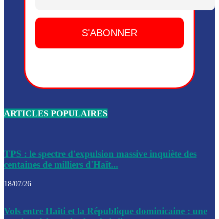
Dieu, le mardi 2 juin.
Leslie Voltaire annonce la remise du pouvoir le 7 février, s
du 3 avril 2024
Médecins Sans Frontières (MSF) annonce la suspension de 
à Bel-Air
Nouveau Numéro d’Identification pour toute demande ou
renouvellement de passeport en Haïti
ARTICLES POPULAIRES
Le consul haïtien à Santiago démissionne, dénonçant les dif
migratoires des Haïtiens
Les forces de l’ordre ont lancé une vaste opération dans le
de Bel-Air et Bas-Delmas
TPS : le spectre d'expulsion massive inquiète des
centaines de milliers d'Haït...
Les forces de l’ordre ont réussi à neutraliser plusieurs ban
cadre d’une opération
18/07/26
Le CEP a publié mardi le nouveau calendrier électoral pour
Vols entre Haïti et la République dominicaine : une
l’organisation des élections dans le pays