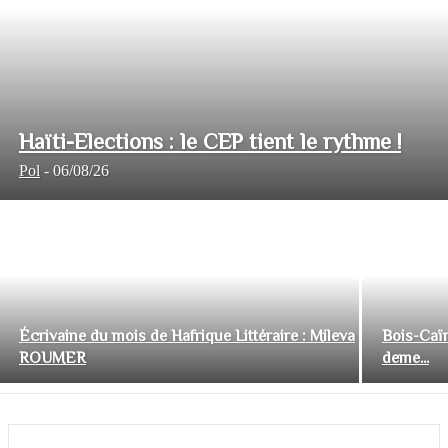
Haïti-Elections : le CEP tient le rythme !
Pol
-
06/08/26
Écrivaine du mois de Hafrique Littéraire : Mileva
Bois-Caïm
ROUMER
deme...