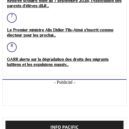
Rentrée scolaire fixée au 7 septembre 2026, l’Association des
parents d’élèves d&#...
7
Le Premier ministre Alix Didier Fils-Aimé s'inscrit comme
électeur pour les prochai...
8
GARR alerte sur la dégradation des droits des migrants
haïtiens et les expulsions massiv...
- Publicité -
INFO PACIFIC