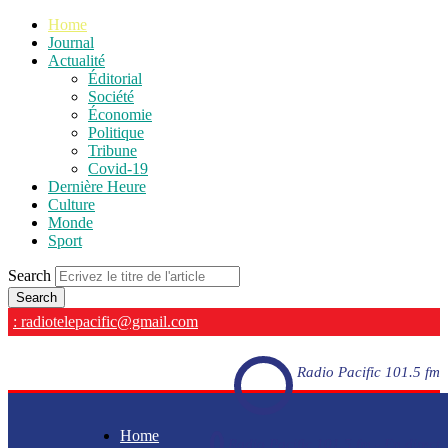
Home
Journal
Actualité
Éditorial
Société
Économie
Politique
Tribune
Covid-19
Dernière Heure
Culture
Monde
Sport
Search
: radiotelepacific@gmail.com
Radio Pacific 101.5 fm
Home
Radio Pacific 101.5 fm - En direct