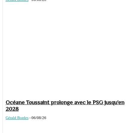
Océane Toussaint prolonge avec le PSG jusqu’en
2028
Gérald Bordes
-
06/08/26