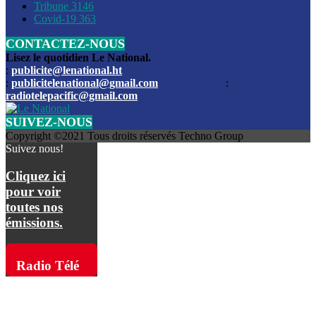
Les funérailles du journaliste Jimmy Jean tué lors de l’atta
Tribune
3146
par les bandits
Covid-19
363
CONTACTEZ-NOUS
Des échanges de tirs entre les forces de l’ordre et des ban
signalés, mercredi
Lisez le quotidien Le National.
:
publicite@lenational.ht
:
publicitelenational@gmail.com
:
L’ancien directeur general de la police nationale d’Haiti, M
radiotelepacific@gmail.com
a été intronisé, mardi
SUIVEZ-NOUS
L’ex député Prophane Victor sous les verrous de la PNH. Il a
Copyright ©2021 Tous droits réservés Techno Group
dimanche par la DCPJ
Suivez nous!
Plus de 700 nouveaux policiers ont été gradués, vendredi, 
Cliquez ici
de Police nationale d’Haiti
pour voir
toutes nos
Le gouvernement américain a décidé de rembourser les fr
émissions.
dossier pour près de 100.000 migrants
La commission municipale de Pétion-Ville informe avoir pri
Radio Télé
mesures pour renforcer la sécurité
Pacific sur
L’Administration fédérale de l’Aviation (FAA) a atténué l’int
vols vers Haïti