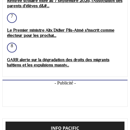
Rentrée scolaire fixée au 7 septembre 2026, l’Association des
parents d’élèves d&#...
7
Le Premier ministre Alix Didier Fils-Aimé s'inscrit comme
électeur pour les prochai...
8
GARR alerte sur la dégradation des droits des migrants
haïtiens et les expulsions massiv...
- Publicité -
INFO PACIFIC