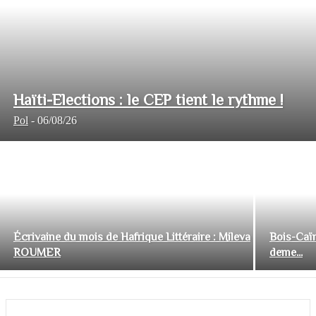
Haïti-Elections : le CEP tient le rythme !
Pol
-
06/08/26
Écrivaine du mois de Hafrique Littéraire : Mileva
Bois-Caïm
ROUMER
deme...