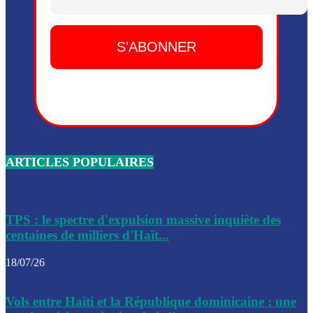
Dieu, le mardi 2 juin.
Leslie Voltaire annonce la remise du pouvoir le 7 février, s
du 3 avril 2024
Médecins Sans Frontières (MSF) annonce la suspension de 
à Bel-Air
Nouveau Numéro d’Identification pour toute demande ou
renouvellement de passeport en Haïti
ARTICLES POPULAIRES
Le consul haïtien à Santiago démissionne, dénonçant les dif
migratoires des Haïtiens
Les forces de l’ordre ont lancé une vaste opération dans le
de Bel-Air et Bas-Delmas
TPS : le spectre d'expulsion massive inquiète des
centaines de milliers d'Haït...
Les forces de l’ordre ont réussi à neutraliser plusieurs ban
cadre d’une opération
18/07/26
Le CEP a publié mardi le nouveau calendrier électoral pour
Vols entre Haïti et la République dominicaine : une
l’organisation des élections dans le pays