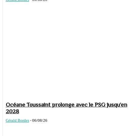
Océane Toussaint prolonge avec le PSG jusqu’en
2028
Gérald Bordes
-
06/08/26