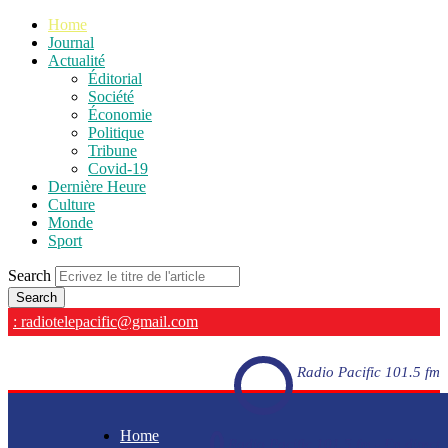
Home
Journal
Actualité
Éditorial
Société
Économie
Politique
Tribune
Covid-19
Dernière Heure
Culture
Monde
Sport
Search
: radiotelepacific@gmail.com
Radio Pacific 101.5 fm
Home
Radio Pacific 101.5 fm - En direct