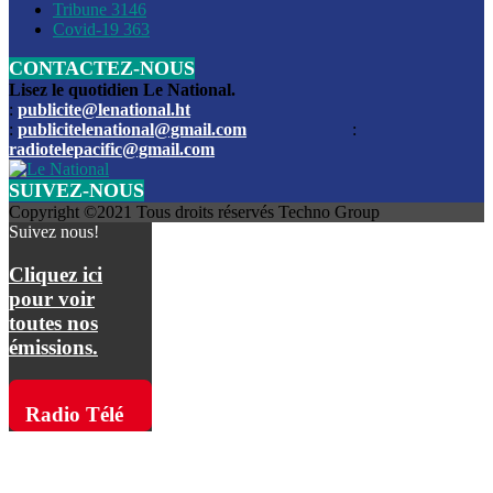
Les funérailles du journaliste Jimmy Jean tué lors de l’atta
Tribune
3146
par les bandits
Covid-19
363
CONTACTEZ-NOUS
Des échanges de tirs entre les forces de l’ordre et des ban
signalés, mercredi
Lisez le quotidien Le National.
:
publicite@lenational.ht
:
publicitelenational@gmail.com
:
L’ancien directeur general de la police nationale d’Haiti, M
radiotelepacific@gmail.com
a été intronisé, mardi
SUIVEZ-NOUS
L’ex député Prophane Victor sous les verrous de la PNH. Il a
Copyright ©2021 Tous droits réservés Techno Group
dimanche par la DCPJ
Suivez nous!
Plus de 700 nouveaux policiers ont été gradués, vendredi, 
Cliquez ici
de Police nationale d’Haiti
pour voir
toutes nos
Le gouvernement américain a décidé de rembourser les fr
émissions.
dossier pour près de 100.000 migrants
La commission municipale de Pétion-Ville informe avoir pri
Radio Télé
mesures pour renforcer la sécurité
Pacific sur
L’Administration fédérale de l’Aviation (FAA) a atténué l’int
vols vers Haïti