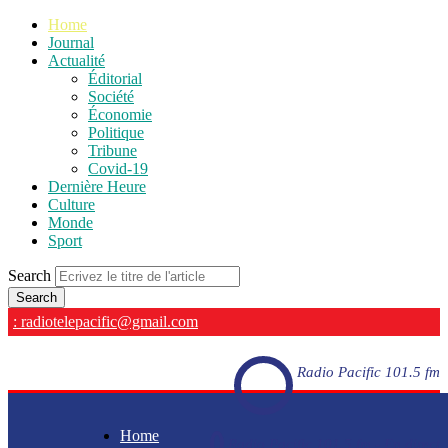
Home
Journal
Actualité
Éditorial
Société
Économie
Politique
Tribune
Covid-19
Dernière Heure
Culture
Monde
Sport
Search
: radiotelepacific@gmail.com
Radio Pacific 101.5 fm
Home
Radio Pacific 101.5 fm - En direct