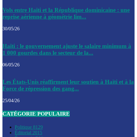
Le CEP a publié mardi le nouveau calendrier électoral pour
Vols entre Haïti et la République dominicaine : une
l’organisation des élections dans le pays
reprise aérienne à géométrie lim...
La DGI promet une solution aux problèmes d’immatriculatio
30/05/26
Gustavo Petro : Un appel à la solidarité entre Haïti et la C
Haïti : le gouvernement ajuste le salaire minimum à
des solutions communes
1 000 gourdes dans le secteur de la...
Le CPT envisage de moderniser l’aéroport du Cap-Haitien 
06/05/26
construire un autre aéroport
Le président colombien, Gustavo Petro, a visité la ville de 
Les États-Unis réaffirment leur soutien à Haïti et à la
mercredi
Force de répression des gang...
Le conseiller-président, Fritz Alphonse Jean, plaide pour l’
25/04/26
aide de 200M$ pour Haïti
CATÉGORIE POPULAIRE
Jour J – 2, des délégations commencent à arriver à Jacmel 
conseil des ministres
Politique
8129
Éditorial
2015
Le gouvernement a inauguré ce vendredi le port commercia