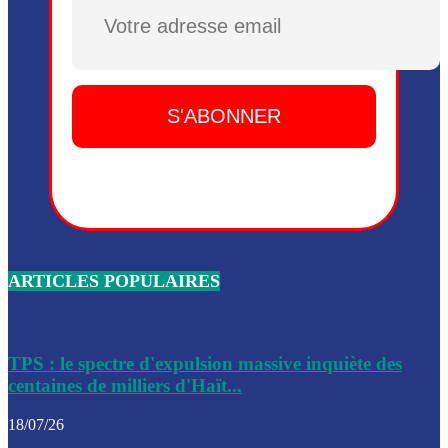
Dieu, le mardi 2 juin.
Plusieurs drones explosifs ont été largués dans la zone de 
Dieu, le mardi 2 juin.
Leslie Voltaire annonce la remise du pouvoir le 7 février, s
du 3 avril 2024
Médecins Sans Frontières (MSF) annonce la suspension de 
à Bel-Air
Nouveau Numéro d’Identification pour toute demande ou
renouvellement de passeport en Haïti
ARTICLES POPULAIRES
Le consul haïtien à Santiago démissionne, dénonçant les dif
migratoires des Haïtiens
Les forces de l’ordre ont lancé une vaste opération dans le
de Bel-Air et Bas-Delmas
TPS : le spectre d'expulsion massive inquiète des
centaines de milliers d'Haït...
Les forces de l’ordre ont réussi à neutraliser plusieurs ban
cadre d’une opération
18/07/26