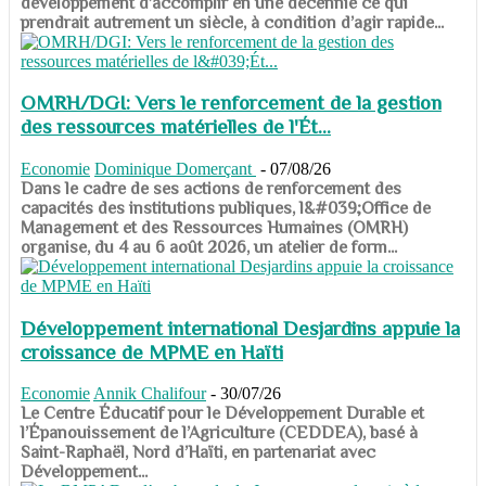
développement d’accomplir en une décennie ce qui
prendrait autrement un siècle, à condition d’agir rapide...
OMRH/DGI: Vers le renforcement de la gestion
des ressources matérielles de l'Ét...
Economie
Dominique Domerçant
-
07/08/26
Dans le cadre de ses actions de renforcement des
capacités des institutions publiques, l&#039;Office de
Management et des Ressources Humaines (OMRH)
organise, du 4 au 6 août 2026, un atelier de form...
Développement international Desjardins appuie la
croissance de MPME en Haïti
Economie
Annik Chalifour
-
30/07/26
​​​​​​​Le Centre Éducatif pour le Développement Durable et
l’Épanouissement de l’Agriculture (CEDDEA), basé à
Saint-Raphaël, Nord d’Haïti, en partenariat avec
Développement...