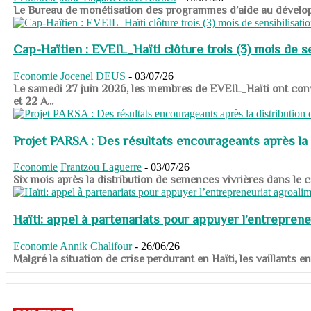
​​​​​​​Le Bureau de monétisation des programmes d’aide au dévelo
Cap-Haïtien : EVEIL_Haïti clôture trois (3) mois de sen
Economie
Jocenel DEUS
-
03/07/26
Le samedi 27 juin 2026, les membres de EVEIL_Haïti ont convié
et 22 A...
Projet PARSA : Des résultats encourageants après la 
Economie
Frantzou Laguerre
-
03/07/26
​​​​​​​Six mois après la distribution de semences vivrières dans 
Haïti: appel à partenariats pour appuyer l’entreprene
Economie
Annik Chalifour
-
26/06/26
​​​​​​​Malgré la situation de crise perdurant en Haïti, les vailla