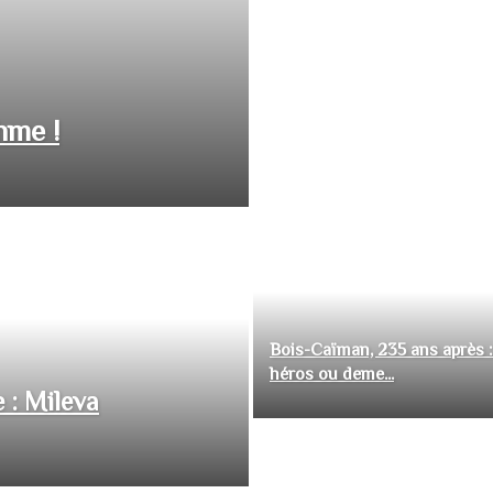
hme !
Bois-Caïman, 235 ans après :
héros ou deme...
 : Mileva