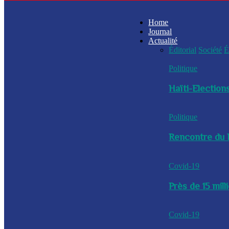
Home
Journal
Actualité
Éditorial
Société
É
Politique
Haïti-Elections
Politique
Rencontre du P
Covid-19
Près de 15 mil
Covid-19