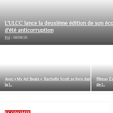
L’ULCC lance la deuxième édition de son éco
d’été anticorruption
Pol
-
08/08/26
Avec « My Art Beats »: Rachelle Scott se livre dans
Plimay Éd
la l...
de J...
ECONOMIE