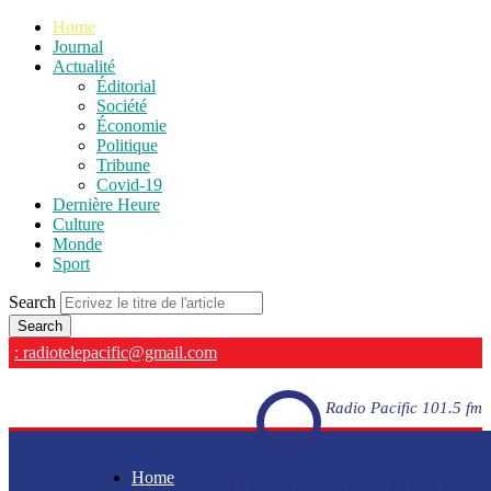
Home
Journal
Actualité
Éditorial
Société
Économie
Politique
Tribune
Covid-19
Dernière Heure
Culture
Monde
Sport
Search
: radiotelepacific@gmail.com
Radio Pacific 101.5 fm
Home
Radio Pacific 101.5 fm - En direct