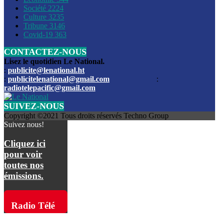
Société
2224
Culture
3235
Les funérailles du journaliste Jimmy Jean tué lors de l’atta
Tribune
3146
par les bandits
Covid-19
363
CONTACTEZ-NOUS
Des échanges de tirs entre les forces de l’ordre et des ban
signalés, mercredi
Lisez le quotidien Le National.
:
publicite@lenational.ht
:
publicitelenational@gmail.com
:
L’ancien directeur general de la police nationale d’Haiti, M
radiotelepacific@gmail.com
a été intronisé, mardi
SUIVEZ-NOUS
L’ex député Prophane Victor sous les verrous de la PNH. Il a
Copyright ©2021 Tous droits réservés Techno Group
dimanche par la DCPJ
Suivez nous!
Plus de 700 nouveaux policiers ont été gradués, vendredi, 
Cliquez ici
de Police nationale d’Haiti
pour voir
toutes nos
Le gouvernement américain a décidé de rembourser les fr
émissions.
dossier pour près de 100.000 migrants
La commission municipale de Pétion-Ville informe avoir pri
Radio Télé
mesures pour renforcer la sécurité