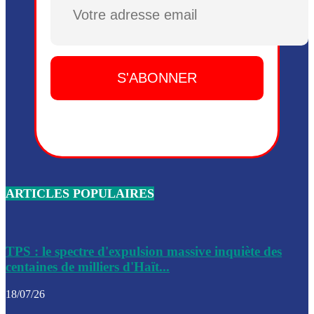
Plusieurs drones explosifs ont été largués dans la zone de 
Dieu, le mardi 2 juin.
Leslie Voltaire annonce la remise du pouvoir le 7 février, s
du 3 avril 2024
Médecins Sans Frontières (MSF) annonce la suspension de 
à Bel-Air
Nouveau Numéro d’Identification pour toute demande ou
renouvellement de passeport en Haïti
ARTICLES POPULAIRES
Le consul haïtien à Santiago démissionne, dénonçant les dif
migratoires des Haïtiens
Les forces de l’ordre ont lancé une vaste opération dans le
de Bel-Air et Bas-Delmas
TPS : le spectre d'expulsion massive inquiète des
centaines de milliers d'Haït...
Les forces de l’ordre ont réussi à neutraliser plusieurs ban
cadre d’une opération
18/07/26