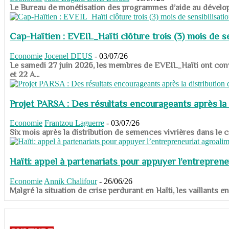
​​​​​​​Le Bureau de monétisation des programmes d’aide au dévelo
Cap-Haïtien : EVEIL_Haïti clôture trois (3) mois de sen
Economie
Jocenel DEUS
-
03/07/26
Le samedi 27 juin 2026, les membres de EVEIL_Haïti ont convié
et 22 A...
Projet PARSA : Des résultats encourageants après la 
Economie
Frantzou Laguerre
-
03/07/26
​​​​​​​Six mois après la distribution de semences vivrières dans 
Haïti: appel à partenariats pour appuyer l’entreprene
Economie
Annik Chalifour
-
26/06/26
​​​​​​​Malgré la situation de crise perdurant en Haïti, les vailla