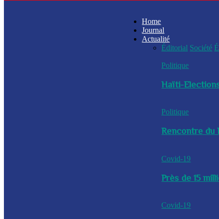
Home
Journal
Actualité
Éditorial
Société
É
Politique
Haïti-Elections
Politique
Rencontre du P
Covid-19
Près de 15 mil
Covid-19