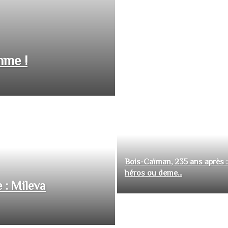
hme !
Bois-Caïman, 235 ans après :
héros ou deme...
 : Mileva