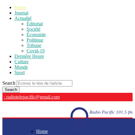
Home
Journal
Actualité
Éditorial
Société
Économie
Politique
Tribune
Covid-19
Dernière Heure
Culture
Monde
Sport
Search
: radiotelepacific@gmail.com
Radio Pacific 101.5 fm
Home
Radio Pacific 101.5 fm - En direct