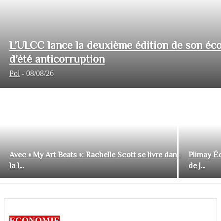
L’ULCC lance la deuxième édition de son éco
d’été anticorruption
Pol
-
08/08/26
Avec « My Art Beats »: Rachelle Scott se livre dans
Plimay Éd
la l...
de J...
ECONOMIE