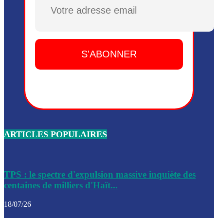
Plusieurs drones explosifs ont été largués dans la zone de 
Dieu, le mardi 2 juin.
Leslie Voltaire annonce la remise du pouvoir le 7 février, s
du 3 avril 2024
Médecins Sans Frontières (MSF) annonce la suspension de 
à Bel-Air
Nouveau Numéro d’Identification pour toute demande ou
renouvellement de passeport en Haïti
ARTICLES POPULAIRES
Le consul haïtien à Santiago démissionne, dénonçant les dif
migratoires des Haïtiens
Les forces de l’ordre ont lancé une vaste opération dans le
de Bel-Air et Bas-Delmas
TPS : le spectre d'expulsion massive inquiète des
centaines de milliers d'Haït...
Les forces de l’ordre ont réussi à neutraliser plusieurs ban
cadre d’une opération
18/07/26