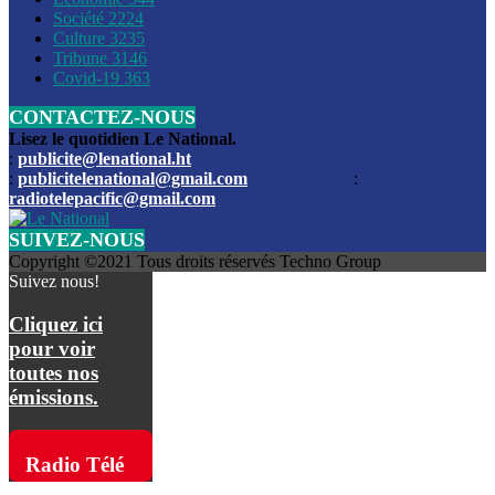
Société
2224
Culture
3235
Les funérailles du journaliste Jimmy Jean tué lors de l’atta
Tribune
3146
par les bandits
Covid-19
363
CONTACTEZ-NOUS
Des échanges de tirs entre les forces de l’ordre et des ban
signalés, mercredi
Lisez le quotidien Le National.
:
publicite@lenational.ht
:
publicitelenational@gmail.com
:
L’ancien directeur general de la police nationale d’Haiti, M
radiotelepacific@gmail.com
a été intronisé, mardi
SUIVEZ-NOUS
L’ex député Prophane Victor sous les verrous de la PNH. Il a
Copyright ©2021 Tous droits réservés Techno Group
dimanche par la DCPJ
Suivez nous!
Plus de 700 nouveaux policiers ont été gradués, vendredi, 
Cliquez ici
de Police nationale d’Haiti
pour voir
toutes nos
Le gouvernement américain a décidé de rembourser les fr
émissions.
dossier pour près de 100.000 migrants
La commission municipale de Pétion-Ville informe avoir pri
Radio Télé
mesures pour renforcer la sécurité