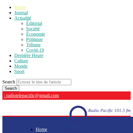
Home
Journal
Actualité
Éditorial
Société
Économie
Politique
Tribune
Covid-19
Dernière Heure
Culture
Monde
Sport
Search
: radiotelepacific@gmail.com
Radio Pacific 101.5 fm
Home
Radio Pacific 101.5 fm - En direct