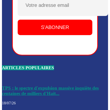
Plusieurs drones explosifs ont été largués dans la zone de 
Dieu, le mardi 2 juin.
Leslie Voltaire annonce la remise du pouvoir le 7 février, s
du 3 avril 2024
Médecins Sans Frontières (MSF) annonce la suspension de 
à Bel-Air
Nouveau Numéro d’Identification pour toute demande ou
renouvellement de passeport en Haïti
ARTICLES POPULAIRES
Le consul haïtien à Santiago démissionne, dénonçant les dif
migratoires des Haïtiens
Les forces de l’ordre ont lancé une vaste opération dans le
de Bel-Air et Bas-Delmas
TPS : le spectre d'expulsion massive inquiète des
centaines de milliers d'Haït...
Les forces de l’ordre ont réussi à neutraliser plusieurs ban
cadre d’une opération
18/07/26