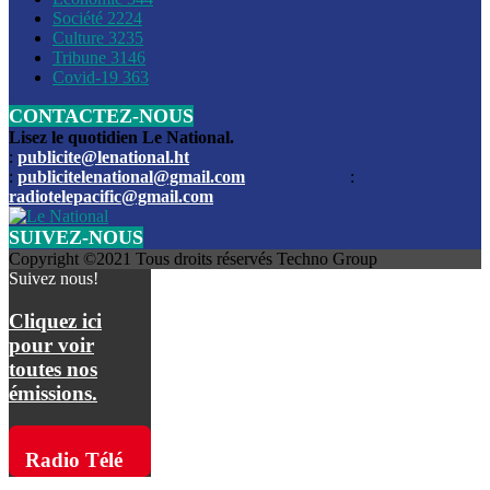
Société
2224
Culture
3235
Les funérailles du journaliste Jimmy Jean tué lors de l’atta
Tribune
3146
par les bandits
Covid-19
363
CONTACTEZ-NOUS
Des échanges de tirs entre les forces de l’ordre et des ban
signalés, mercredi
Lisez le quotidien Le National.
:
publicite@lenational.ht
:
publicitelenational@gmail.com
:
L’ancien directeur general de la police nationale d’Haiti, M
radiotelepacific@gmail.com
a été intronisé, mardi
SUIVEZ-NOUS
L’ex député Prophane Victor sous les verrous de la PNH. Il a
Copyright ©2021 Tous droits réservés Techno Group
dimanche par la DCPJ
Suivez nous!
Plus de 700 nouveaux policiers ont été gradués, vendredi, 
Cliquez ici
de Police nationale d’Haiti
pour voir
toutes nos
Le gouvernement américain a décidé de rembourser les fr
émissions.
dossier pour près de 100.000 migrants
La commission municipale de Pétion-Ville informe avoir pri
Radio Télé
mesures pour renforcer la sécurité