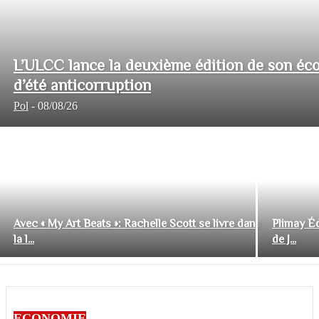
L’ULCC lance la deuxième édition de son éco
d’été anticorruption
Pol
-
08/08/26
Avec « My Art Beats »: Rachelle Scott se livre dans
Plimay Éd
la l...
de J...
ECONOMIE