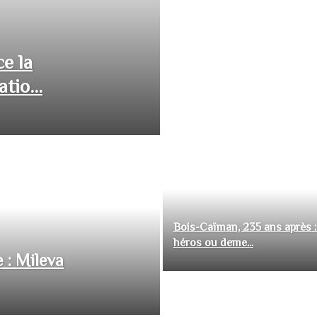
ce la
tio...
Bois-Caïman, 235 ans après :
héros ou deme...
 : Mileva