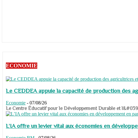
ECONOMIE
Le CEDDEA appuie la capacité de production des agri
Economie
-
07/08/26
​​​​​​​Le Centre Éducatif pour le Développement Durable et l&#
L’IA offre un levier vital aux économies en dévelop
Economie
BM
-
07/08/26