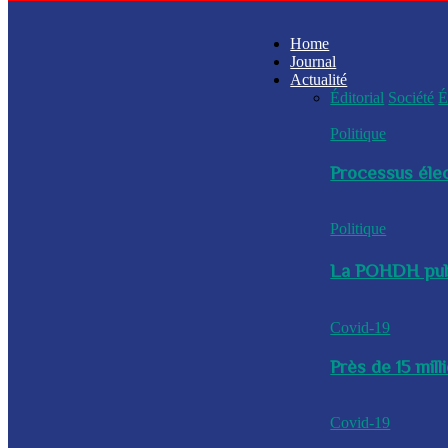
Home
Journal
Actualité
Éditorial
Société
É
Politique
Processus élec
Politique
La POHDH publi
Covid-19
Près de 15 mil
Covid-19