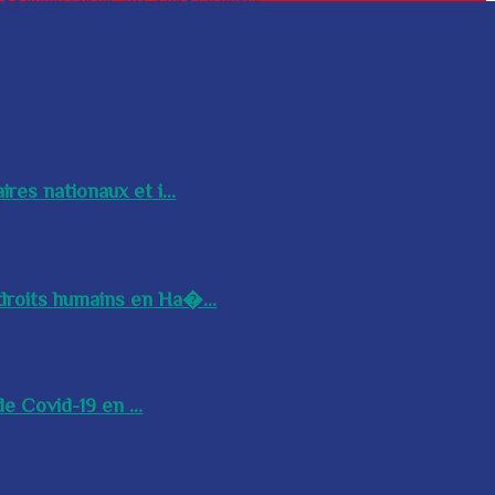
res nationaux et i...
droits humains en Ha�...
e Covid-19 en ...