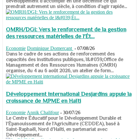
développement d’accomplir en une décennie ce qui
prendrait autrement un siècle, à condition d’agir rapide...
OMRH/DGI: Vers le renforcement de la gestion
des ressources matérielles de l'Ét...
Economie
Dominique Domerçant
-
07/08/26
Dans le cadre de ses actions de renforcement des
capacités des institutions publiques, l&#039;Office de
Management et des Ressources Humaines (OMRH)
organise, du 4 au 6 août 2026, un atelier de form...
Développement international Desjardins appuie la
croissance de MPME en Haïti
Economie
Annik Chalifour
-
30/07/26
​​​​​​​Le Centre Éducatif pour le Développement Durable et
l’Épanouissement de l’Agriculture (CEDDEA), basé à
Saint-Raphaël, Nord d’Haïti, en partenariat avec
Développement...