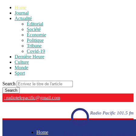
Home
Journal
Actualité
Éditorial
Société
Économie
Politique
Tribune
Covid-19
Dernière Heure
Culture
Monde
Sport
Search
: radiotelepacific@gmail.com
Radio Pacific 101.5 fm
Home
Radio Pacific 101.5 fm - En direct