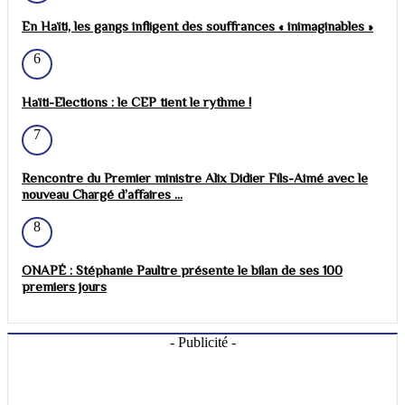
En Haïti, les gangs infligent des souffrances « inimaginables »
6
Haïti-Elections : le CEP tient le rythme !
7
Rencontre du Premier ministre Alix Didier Fils-Aimé avec le
nouveau Chargé d’affaires ...
8
ONAPÉ : Stéphanie Paultre présente le bilan de ses 100
premiers jours
- Publicité -