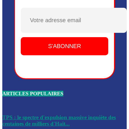
Plusieurs drones explosifs ont été largués dans la zone de 
Dieu, le mardi 2 juin.
Plusieurs drones explosifs ont été largués dans la zone de 
Dieu, le mardi 2 juin.
Leslie Voltaire annonce la remise du pouvoir le 7 février, s
du 3 avril 2024
Médecins Sans Frontières (MSF) annonce la suspension de 
à Bel-Air
Nouveau Numéro d’Identification pour toute demande ou
renouvellement de passeport en Haïti
ARTICLES POPULAIRES
Le consul haïtien à Santiago démissionne, dénonçant les dif
migratoires des Haïtiens
Les forces de l’ordre ont lancé une vaste opération dans le
de Bel-Air et Bas-Delmas
TPS : le spectre d'expulsion massive inquiète des
centaines de milliers d'Haït...