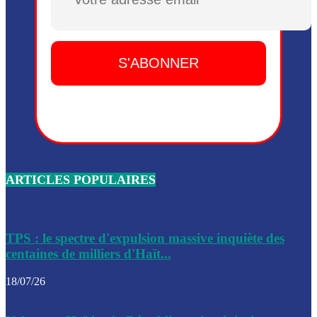
Plusieurs drones explosifs ont été largués dans la zone de 
Dieu, le mardi 2 juin.
Leslie Voltaire annonce la remise du pouvoir le 7 février, s
du 3 avril 2024
Médecins Sans Frontières (MSF) annonce la suspension de 
à Bel-Air
Nouveau Numéro d’Identification pour toute demande ou
renouvellement de passeport en Haïti
ARTICLES POPULAIRES
Le consul haïtien à Santiago démissionne, dénonçant les dif
migratoires des Haïtiens
Les forces de l’ordre ont lancé une vaste opération dans le
de Bel-Air et Bas-Delmas
TPS : le spectre d'expulsion massive inquiète des
centaines de milliers d'Haït...
Les forces de l’ordre ont réussi à neutraliser plusieurs ban
cadre d’une opération
18/07/26
Le CEP a publié mardi le nouveau calendrier électoral pour