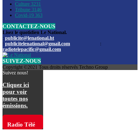
Culture
3231
Les funérailles du journaliste Jimmy Jean tué lors de l’atta
Tribune
3146
par les bandits
Covid-19
363
CONTACTEZ-NOUS
Des échanges de tirs entre les forces de l’ordre et des ban
signalés, mercredi
Lisez le quotidien Le National.
:
publicite@lenational.ht
:
publicitelenational@gmail.com
:
L’ancien directeur general de la police nationale d’Haiti, M
radiotelepacific@gmail.com
a été intronisé, mardi
SUIVEZ-NOUS
L’ex député Prophane Victor sous les verrous de la PNH. Il a
Copyright ©2021 Tous droits réservés Techno Group
dimanche par la DCPJ
Suivez nous!
Plus de 700 nouveaux policiers ont été gradués, vendredi, 
Cliquez ici
de Police nationale d’Haiti
pour voir
toutes nos
Le gouvernement américain a décidé de rembourser les fr
émissions.
dossier pour près de 100.000 migrants
La commission municipale de Pétion-Ville informe avoir pri
Radio Télé
mesures pour renforcer la sécurité
Pacific sur
L’Administration fédérale de l’Aviation (FAA) a atténué l’int