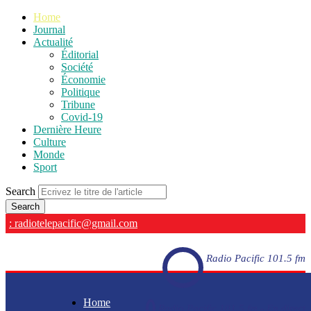
Home
Journal
Actualité
Éditorial
Société
Économie
Politique
Tribune
Covid-19
Dernière Heure
Culture
Monde
Sport
Search
: radiotelepacific@gmail.com
Radio Pacific 101.5 fm
Home
Radio Pacific 101.5 fm - En direct