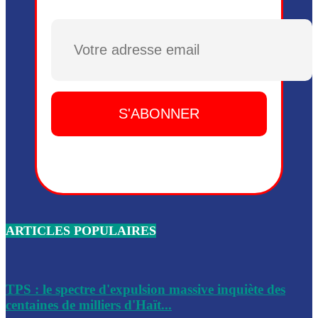
Plusieurs drones explosifs ont été largués dans la zone de 
Dieu, le mardi 2 juin.
Plusieurs drones explosifs ont été largués dans la zone de 
Dieu, le mardi 2 juin.
Leslie Voltaire annonce la remise du pouvoir le 7 février, s
du 3 avril 2024
Médecins Sans Frontières (MSF) annonce la suspension de 
à Bel-Air
Nouveau Numéro d’Identification pour toute demande ou
renouvellement de passeport en Haïti
ARTICLES POPULAIRES
Le consul haïtien à Santiago démissionne, dénonçant les dif
migratoires des Haïtiens
Les forces de l’ordre ont lancé une vaste opération dans le
de Bel-Air et Bas-Delmas
TPS : le spectre d'expulsion massive inquiète des
centaines de milliers d'Haït...