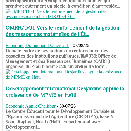
développement d’accomplir en une décennie ce qui
prendrait autrement un siècle, à condition d’agir rapide...
OMRH/DGI: Vers le renforcement de la gestion
des ressources matérielles de l'Ét...
Economie
Dominique Domerçant
-
07/08/26
Dans le cadre de ses actions de renforcement des
capacités des institutions publiques, l&#039;Office de
Management et des Ressources Humaines (OMRH)
organise, du 4 au 6 août 2026, un atelier de form...
Développement international Desjardins appuie la
croissance de MPME en Haïti
Economie
Annik Chalifour
-
30/07/26
​​​​​​​Le Centre Éducatif pour le Développement Durable et
l’Épanouissement de l’Agriculture (CEDDEA), basé à
Saint-Raphaël, Nord d’Haïti, en partenariat avec
Développement...