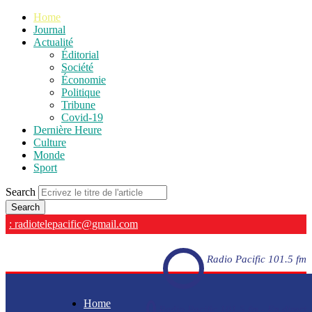
Home
Journal
Actualité
Éditorial
Société
Économie
Politique
Tribune
Covid-19
Dernière Heure
Culture
Monde
Sport
Search
: radiotelepacific@gmail.com
Radio Pacific 101.5 fm
Home
Radio Pacific 101.5 fm - En direct