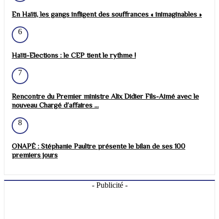
En Haïti, les gangs infligent des souffrances « inimaginables »
6
Haïti-Elections : le CEP tient le rythme !
7
Rencontre du Premier ministre Alix Didier Fils-Aimé avec le
nouveau Chargé d’affaires ...
8
ONAPÉ : Stéphanie Paultre présente le bilan de ses 100
premiers jours
- Publicité -