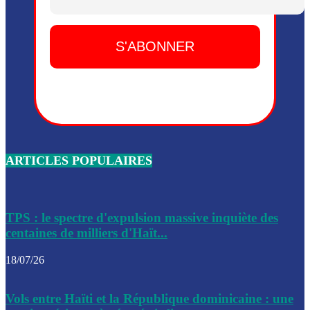
Dieu, le mardi 2 juin.
Leslie Voltaire annonce la remise du pouvoir le 7 février, s
du 3 avril 2024
Médecins Sans Frontières (MSF) annonce la suspension de 
à Bel-Air
Nouveau Numéro d’Identification pour toute demande ou
renouvellement de passeport en Haïti
ARTICLES POPULAIRES
Le consul haïtien à Santiago démissionne, dénonçant les dif
migratoires des Haïtiens
Les forces de l’ordre ont lancé une vaste opération dans le
de Bel-Air et Bas-Delmas
TPS : le spectre d'expulsion massive inquiète des
centaines de milliers d'Haït...
Les forces de l’ordre ont réussi à neutraliser plusieurs ban
cadre d’une opération
18/07/26
Le CEP a publié mardi le nouveau calendrier électoral pour
Vols entre Haïti et la République dominicaine : une
l’organisation des élections dans le pays