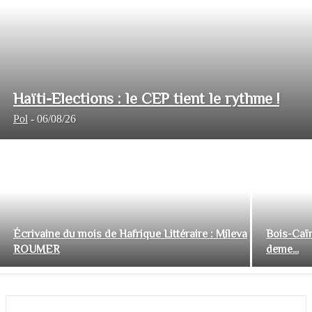
Haïti-Elections : le CEP tient le rythme !
Pol
-
06/08/26
Écrivaine du mois de Hafrique Littéraire : Mileva
Bois-Caïm
ROUMER
deme...