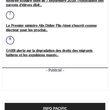
Rentrée scolaire fixée au 7 septembre 2026, l’Association des
parents d’élèves d&#...
7
Le Premier ministre Alix Didier Fils-Aimé s'inscrit comme
électeur pour les prochai...
8
GARR alerte sur la dégradation des droits des migrants
haïtiens et les expulsions massiv...
- Publicité -
INFO PACIFIC