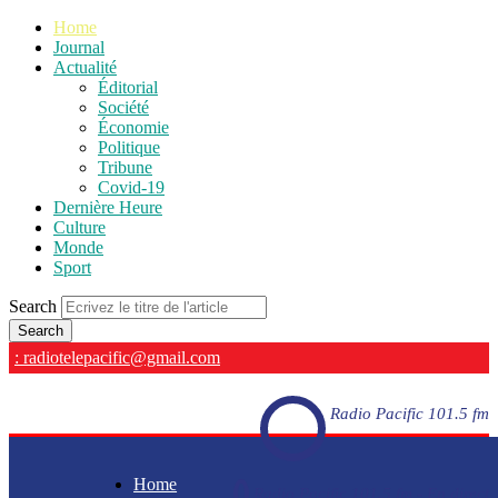
Home
Journal
Actualité
Éditorial
Société
Économie
Politique
Tribune
Covid-19
Dernière Heure
Culture
Monde
Sport
Search
: radiotelepacific@gmail.com
Radio Pacific 101.5 fm
Home
Radio Pacific 101.5 fm - En direct