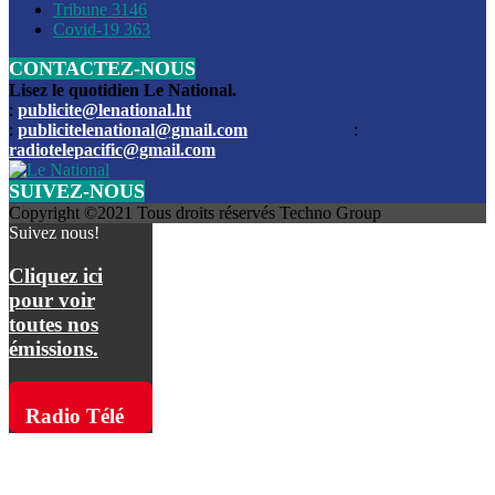
Les funérailles du journaliste Jimmy Jean tué lors de l’atta
Tribune
3146
par les bandits
Covid-19
363
CONTACTEZ-NOUS
Des échanges de tirs entre les forces de l’ordre et des ban
signalés, mercredi
Lisez le quotidien Le National.
:
publicite@lenational.ht
:
publicitelenational@gmail.com
:
L’ancien directeur general de la police nationale d’Haiti, M
radiotelepacific@gmail.com
a été intronisé, mardi
SUIVEZ-NOUS
L’ex député Prophane Victor sous les verrous de la PNH. Il a
Copyright ©2021 Tous droits réservés Techno Group
dimanche par la DCPJ
Suivez nous!
Plus de 700 nouveaux policiers ont été gradués, vendredi, 
Cliquez ici
de Police nationale d’Haiti
pour voir
toutes nos
Le gouvernement américain a décidé de rembourser les fr
émissions.
dossier pour près de 100.000 migrants
La commission municipale de Pétion-Ville informe avoir pri
Radio Télé
mesures pour renforcer la sécurité
Pacific sur
L’Administration fédérale de l’Aviation (FAA) a atténué l’int
vols vers Haïti