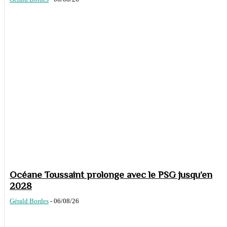
Océane Toussaint prolonge avec le PSG jusqu’en
2028
Gérald Bordes
-
06/08/26