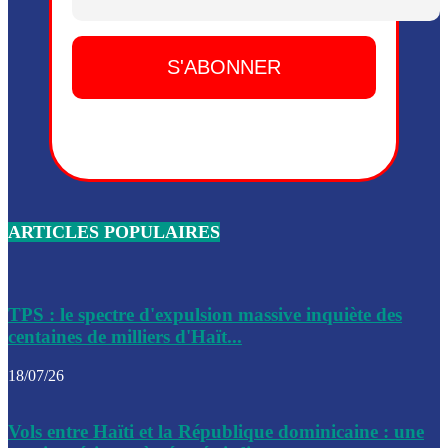
Dieu, le mardi 2 juin.
Leslie Voltaire annonce la remise du pouvoir le 7 février, s
du 3 avril 2024
Médecins Sans Frontières (MSF) annonce la suspension de 
à Bel-Air
Nouveau Numéro d’Identification pour toute demande ou
renouvellement de passeport en Haïti
ARTICLES POPULAIRES
Le consul haïtien à Santiago démissionne, dénonçant les dif
migratoires des Haïtiens
Les forces de l’ordre ont lancé une vaste opération dans le
de Bel-Air et Bas-Delmas
TPS : le spectre d'expulsion massive inquiète des
centaines de milliers d'Haït...
Les forces de l’ordre ont réussi à neutraliser plusieurs ban
cadre d’une opération
18/07/26
Le CEP a publié mardi le nouveau calendrier électoral pour
Vols entre Haïti et la République dominicaine : une
l’organisation des élections dans le pays