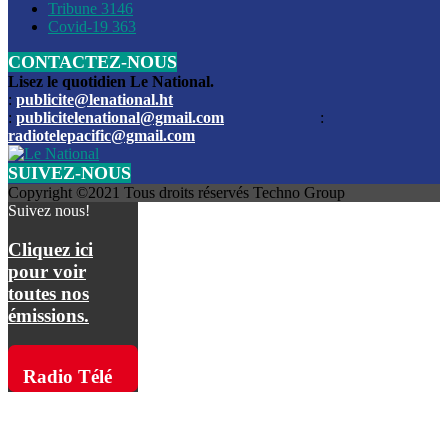
Les funérailles du journaliste Jimmy Jean tué lors de l’atta
Tribune
3146
par les bandits
Covid-19
363
CONTACTEZ-NOUS
Des échanges de tirs entre les forces de l’ordre et des ban
signalés, mercredi
Lisez le quotidien Le National.
:
publicite@lenational.ht
:
publicitelenational@gmail.com
:
L’ancien directeur general de la police nationale d’Haiti, M
radiotelepacific@gmail.com
a été intronisé, mardi
SUIVEZ-NOUS
L’ex député Prophane Victor sous les verrous de la PNH. Il a
Copyright ©2021 Tous droits réservés Techno Group
dimanche par la DCPJ
Suivez nous!
Plus de 700 nouveaux policiers ont été gradués, vendredi, 
Cliquez ici
de Police nationale d’Haiti
pour voir
toutes nos
Le gouvernement américain a décidé de rembourser les fr
émissions.
dossier pour près de 100.000 migrants
La commission municipale de Pétion-Ville informe avoir pri
Radio Télé
mesures pour renforcer la sécurité
Pacific sur
L’Administration fédérale de l’Aviation (FAA) a atténué l’int
vols vers Haïti