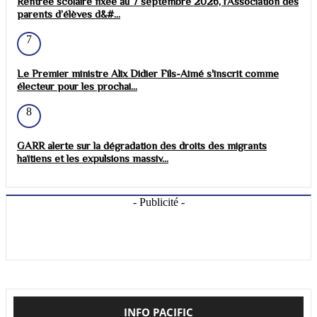
Rentrée scolaire fixée au 7 septembre 2026, l’Association des
parents d’élèves d&#...
7
Le Premier ministre Alix Didier Fils-Aimé s'inscrit comme
électeur pour les prochai...
8
GARR alerte sur la dégradation des droits des migrants
haïtiens et les expulsions massiv...
- Publicité -
INFO PACIFIC