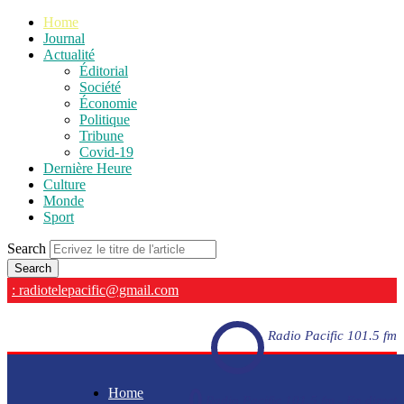
Home
Journal
Actualité
Éditorial
Société
Économie
Politique
Tribune
Covid-19
Dernière Heure
Culture
Monde
Sport
Search
: radiotelepacific@gmail.com
Radio Pacific 101.5 fm
Home
Radio Pacific 101.5 fm - En direct