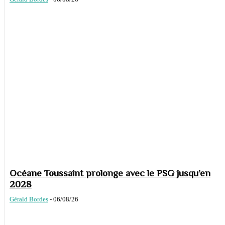
Océane Toussaint prolonge avec le PSG jusqu’en
2028
Gérald Bordes
-
06/08/26