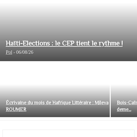
Haïti-Elections : le CEP tient le rythme !
Pol
-
06/08/26
Écrivaine du mois de Hafrique Littéraire : Mileva
Bois-Caïm
ROUMER
deme...