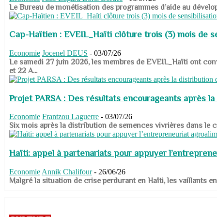
​​​​​​​Le Bureau de monétisation des programmes d’aide au dévelo
Cap-Haïtien : EVEIL_Haïti clôture trois (3) mois de sen
Economie
Jocenel DEUS
-
03/07/26
Le samedi 27 juin 2026, les membres de EVEIL_Haïti ont convié
et 22 A...
Projet PARSA : Des résultats encourageants après la 
Economie
Frantzou Laguerre
-
03/07/26
​​​​​​​Six mois après la distribution de semences vivrières dans 
Haïti: appel à partenariats pour appuyer l’entreprene
Economie
Annik Chalifour
-
26/06/26
​​​​​​​Malgré la situation de crise perdurant en Haïti, les vailla