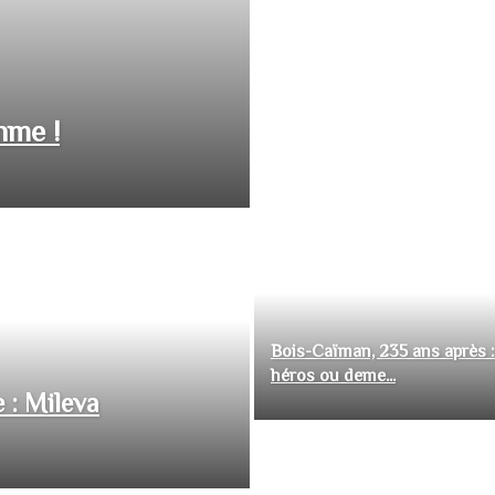
hme !
Bois-Caïman, 235 ans après :
héros ou deme...
 : Mileva