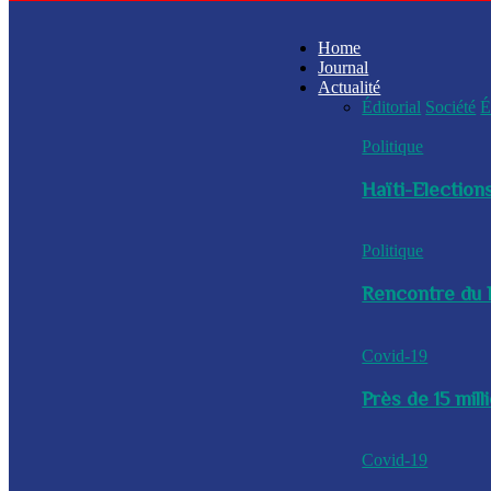
Home
Journal
Actualité
Éditorial
Société
É
Politique
Haïti-Elections
Politique
Rencontre du P
Covid-19
Près de 15 mil
Covid-19