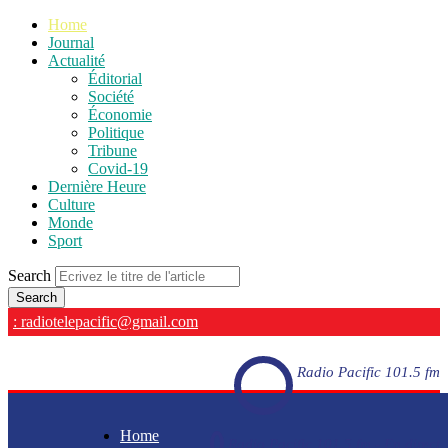
Home
Journal
Actualité
Éditorial
Société
Économie
Politique
Tribune
Covid-19
Dernière Heure
Culture
Monde
Sport
Search
: radiotelepacific@gmail.com
Radio Pacific 101.5 fm
Home
Radio Pacific 101.5 fm - En direct