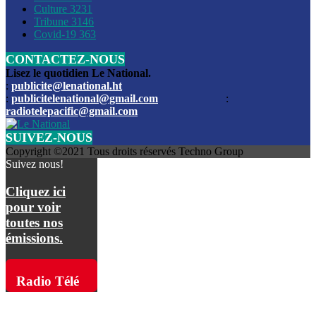
Culture
3231
Les funérailles du journaliste Jimmy Jean tué lors de l’atta
Tribune
3146
par les bandits
Covid-19
363
CONTACTEZ-NOUS
Des échanges de tirs entre les forces de l’ordre et des ban
signalés, mercredi
Lisez le quotidien Le National.
:
publicite@lenational.ht
:
publicitelenational@gmail.com
:
L’ancien directeur general de la police nationale d’Haiti, M
radiotelepacific@gmail.com
a été intronisé, mardi
SUIVEZ-NOUS
L’ex député Prophane Victor sous les verrous de la PNH. Il a
Copyright ©2021 Tous droits réservés Techno Group
dimanche par la DCPJ
Suivez nous!
Plus de 700 nouveaux policiers ont été gradués, vendredi, 
Cliquez ici
de Police nationale d’Haiti
pour voir
toutes nos
Le gouvernement américain a décidé de rembourser les fr
émissions.
dossier pour près de 100.000 migrants
La commission municipale de Pétion-Ville informe avoir pri
Radio Télé
mesures pour renforcer la sécurité
Pacific sur
L’Administration fédérale de l’Aviation (FAA) a atténué l’int