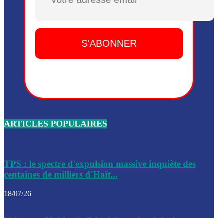
Plusieurs drones explosifs ont été largués dans la zone de 
Dieu, le mardi 2 juin.
Leslie Voltaire annonce la remise du pouvoir le 7 février, s
du 3 avril 2024
Médecins Sans Frontières (MSF) annonce la suspension de 
à Bel-Air
Nouveau Numéro d’Identification pour toute demande ou
renouvellement de passeport en Haïti
ARTICLES POPULAIRES
Le consul haïtien à Santiago démissionne, dénonçant les dif
migratoires des Haïtiens
Les forces de l’ordre ont lancé une vaste opération dans le
de Bel-Air et Bas-Delmas
TPS : le spectre d'expulsion massive inquiète des
centaines de milliers d'Haït...
Les forces de l’ordre ont réussi à neutraliser plusieurs ban
cadre d’une opération
18/07/26
Le CEP a publié mardi le nouveau calendrier électoral pour