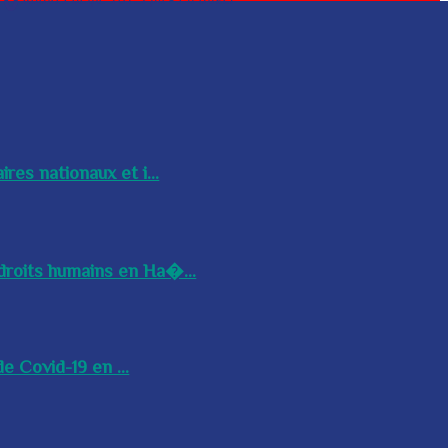
res nationaux et i...
droits humains en Ha�...
e Covid-19 en ...