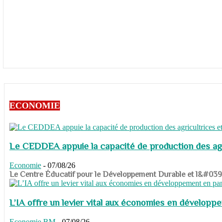
ECONOMIE
Le CEDDEA appuie la capacité de production des agri
Economie
-
07/08/26
​​​​​​​Le Centre Éducatif pour le Développement Durable et l&#
L’IA offre un levier vital aux économies en dévelop
Economie
BM
-
07/08/26