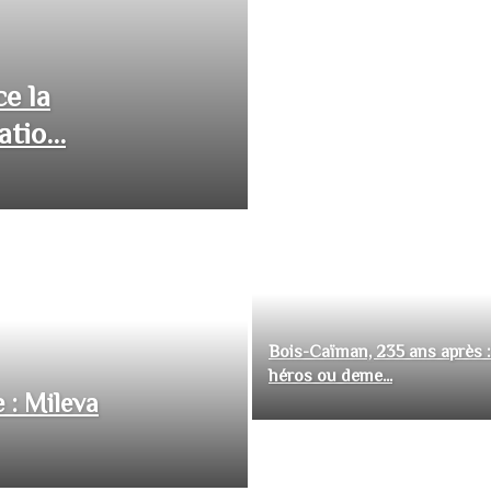
ce la
tio...
Bois-Caïman, 235 ans après :
héros ou deme...
 : Mileva