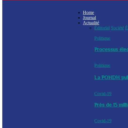
Home
Journal
Actualité
Éditorial
Société
É
Politique
Processus élec
Politique
La POHDH publi
Covid-19
Près de 15 mil
Covid-19