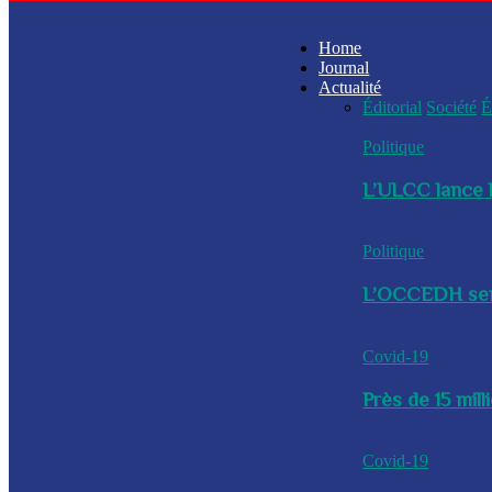
Home
Journal
Actualité
Éditorial
Société
É
Politique
L’ULCC lance l
Politique
L’OCCEDH sensi
Covid-19
Près de 15 mil
Covid-19