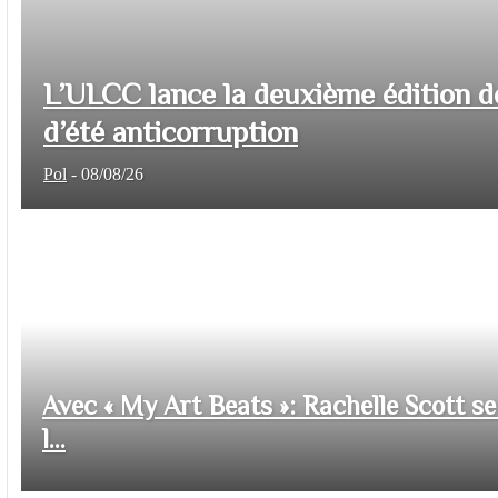
L’ULCC lance la deuxième édition d
d’été anticorruption
Pol
-
08/08/26
Avec « My Art Beats »: Rachelle Scott se 
l...