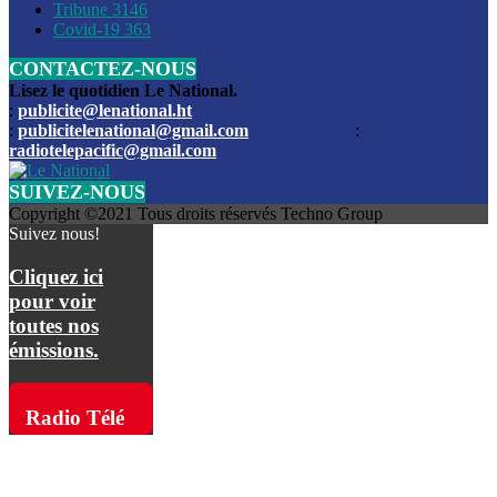
Les funérailles du journaliste Jimmy Jean tué lors de l’atta
Tribune
3146
par les bandits
Covid-19
363
CONTACTEZ-NOUS
Des échanges de tirs entre les forces de l’ordre et des ban
signalés, mercredi
Lisez le quotidien Le National.
:
publicite@lenational.ht
:
publicitelenational@gmail.com
:
L’ancien directeur general de la police nationale d’Haiti, M
radiotelepacific@gmail.com
a été intronisé, mardi
SUIVEZ-NOUS
L’ex député Prophane Victor sous les verrous de la PNH. Il a
Copyright ©2021 Tous droits réservés Techno Group
dimanche par la DCPJ
Suivez nous!
Plus de 700 nouveaux policiers ont été gradués, vendredi, 
Cliquez ici
de Police nationale d’Haiti
pour voir
toutes nos
Le gouvernement américain a décidé de rembourser les fr
émissions.
dossier pour près de 100.000 migrants
La commission municipale de Pétion-Ville informe avoir pri
Radio Télé
mesures pour renforcer la sécurité
Pacific sur
L’Administration fédérale de l’Aviation (FAA) a atténué l’int
vols vers Haïti