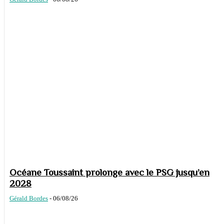
Océane Toussaint prolonge avec le PSG jusqu’en
2028
Gérald Bordes
-
06/08/26