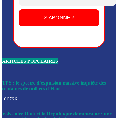
Dieu, le mardi 2 juin.
Leslie Voltaire annonce la remise du pouvoir le 7 février, s
du 3 avril 2024
Médecins Sans Frontières (MSF) annonce la suspension de 
à Bel-Air
Nouveau Numéro d’Identification pour toute demande ou
renouvellement de passeport en Haïti
ARTICLES POPULAIRES
Le consul haïtien à Santiago démissionne, dénonçant les dif
migratoires des Haïtiens
Les forces de l’ordre ont lancé une vaste opération dans le
de Bel-Air et Bas-Delmas
TPS : le spectre d'expulsion massive inquiète des
centaines de milliers d'Haït...
Les forces de l’ordre ont réussi à neutraliser plusieurs ban
cadre d’une opération
18/07/26
Le CEP a publié mardi le nouveau calendrier électoral pour
Vols entre Haïti et la République dominicaine : une
l’organisation des élections dans le pays