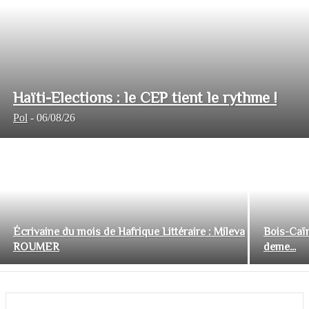
Haïti-Elections : le CEP tient le rythme !
Pol
-
06/08/26
Écrivaine du mois de Hafrique Littéraire : Mileva
Bois-Caïm
ROUMER
deme...