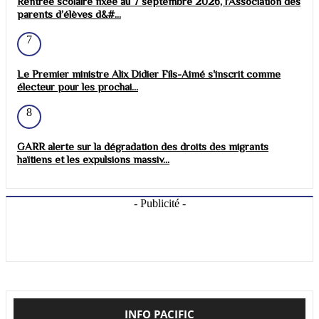
Rentrée scolaire fixée au 7 septembre 2026, l’Association des
parents d’élèves d&#...
7
Le Premier ministre Alix Didier Fils-Aimé s'inscrit comme
électeur pour les prochai...
8
GARR alerte sur la dégradation des droits des migrants
haïtiens et les expulsions massiv...
- Publicité -
INFO PACIFIC