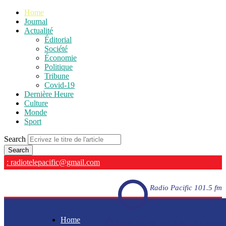
Home
Journal
Actualité
Éditorial
Société
Économie
Politique
Tribune
Covid-19
Dernière Heure
Culture
Monde
Sport
Search
: radiotelepacific@gmail.com
Radio Pacific 101.5 fm
Home
Radio Pacific 101.5 fm - En direct